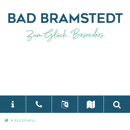
Stadtverwaltung
Kurzmenü
language
Select Language
▼
Bad