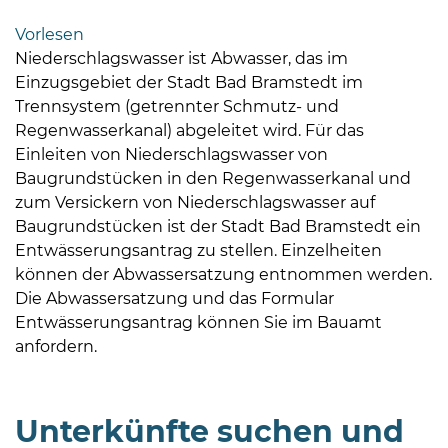
Bramstedt
Vorlesen
Bleeck 15-
Niederschlagswasser ist Abwasser, das im
19
Einzugsgebiet der Stadt Bad Bramstedt im
24576 Bad
Trennsystem (getrennter Schmutz- und
Bramstedt
Regenwasserkanal) abgeleitet wird. Für das
Einleiten von Niederschlagswasser von
04192-
Baugrundstücken in den Regenwasserkanal und
506-
zum Versickern von Niederschlagswasser auf
0
Baugrundstücken ist der Stadt Bad Bramstedt ein
zentrale@badbramstedt.de
Entwässerungsantrag zu stellen. Einzelheiten
Mo,
können der Abwassersatzung entnommen werden.
Di,
Die Abwassersatzung und das Formular
Fr
Entwässerungsantrag können Sie im Bauamt
08
anfordern.
-
12
Uhr
Unterkünfte suchen und
Do