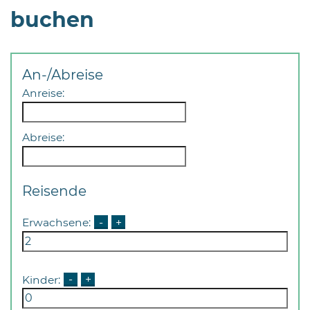
buchen
An-/Abreise
Anreise:
08
-
Abreise:
12
Uhr
und
Reisende
14
-
Erwachsene:
-
+
18
Uhr
sowie
Kinder:
-
+
außerhalb
der