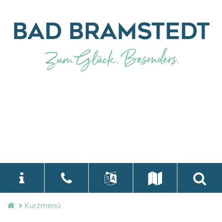
Stadtverwaltung
Kurzmenü
language
Select Language
▼
Bad