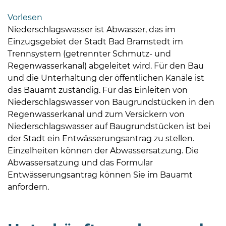
Bramstedt
Vorlesen
Bleeck 15-
Niederschlagswasser ist Abwasser, das im
19
Einzugsgebiet der Stadt Bad Bramstedt im
24576 Bad
Trennsystem (getrennter Schmutz- und
Bramstedt
Regenwasserkanal) abgeleitet wird. Für den Bau
und die Unterhaltung der öffentlichen Kanäle ist
04192-
das Bauamt zuständig. Für das Einleiten von
506-
Niederschlagswasser von Baugrundstücken in den
0
Regenwasserkanal und zum Versickern von
zentrale@badbramstedt.de
Niederschlagswasser auf Baugrundstücken ist bei
Mo,
der Stadt ein Entwässerungsantrag zu stellen.
Di,
Einzelheiten können der Abwassersatzung. Die
Fr
Abwassersatzung und das Formular
08
Entwässerungsantrag können Sie im Bauamt
-
anfordern.
12
Uhr
Do