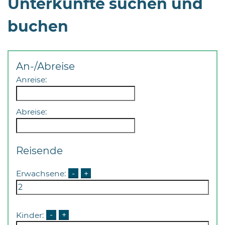
Unterkünfte suchen und
buchen
An-/Abreise
08
Anreise:
-
12
Abreise:
Uhr
und
14
Reisende
-
18
Erwachsene:
-
+
Uhr
sowie
außerhalb
Kinder:
-
+
der