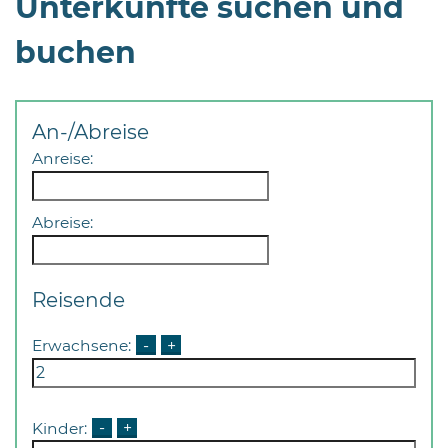
Unterkünfte suchen und
buchen
An-/Abreise
08
Anreise:
-
12
Abreise:
Uhr
und
14
Reisende
-
18
Erwachsene:
-
+
Uhr
sowie
außerhalb
Kinder:
-
+
der