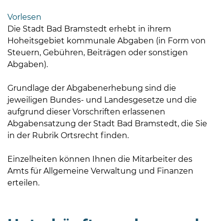
Bramstedt
Vorlesen
Bleeck 15-
Die Stadt Bad Bramstedt erhebt in ihrem
19
Hoheitsgebiet kommunale Abgaben (in Form von
24576 Bad
Steuern, Gebühren, Beiträgen oder sonstigen
Bramstedt
Abgaben).
04192-
Grundlage der Abgabenerhebung sind die
506-
jeweiligen Bundes- und Landesgesetze und die
0
aufgrund dieser Vorschriften erlassenen
zentrale@badbramstedt.de
Abgabensatzung der Stadt Bad Bramstedt, die Sie
Mo,
in der Rubrik Ortsrecht finden.
Di,
Fr
Einzelheiten können Ihnen die Mitarbeiter des
08
Amts für Allgemeine Verwaltung und Finanzen
-
erteilen.
12
Uhr
Do