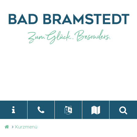
Stadtverwaltung
Kurzmenü
language
Select Language
▼
Bad