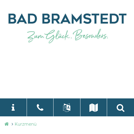
Stadtverwaltung
Kurzmenü
language
Select Language
▼
Bad