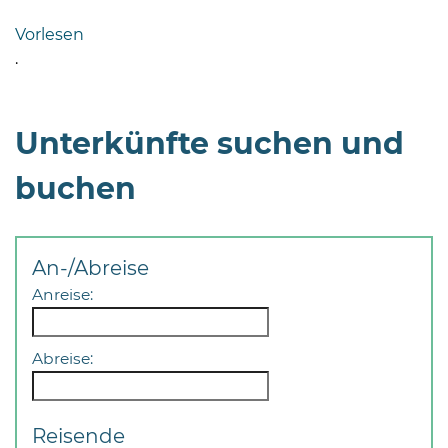
Bramstedt
Vorlesen
Bleeck 15-
.
19
24576 Bad
Bramstedt
Unterkünfte suchen und
04192-
buchen
506-
0
zentrale@badbramstedt.de
Mo,
An-/Abreise
Di,
Anreise:
Fr
08
-
Abreise:
12
Uhr
Reisende
Do