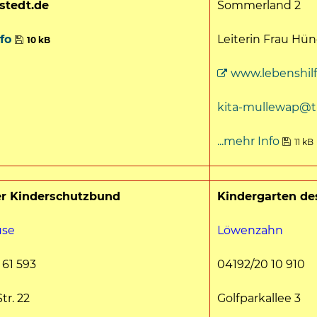
tedt.de
Sommerland 2
nfo
Leiterin Frau Hü
10 kB
www.lebenshil
kita-mullewap@t-
...mehr Info
11 kB
r Kinderschutzbund
Kindergarten d
se
Löwenzahn
 61 593
04192/20 10 910
tr. 22
Golfparkallee 3