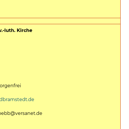
.-luth. Kirche
Sorgenfrei
dbramstedt.de
ubebb@versanet.de