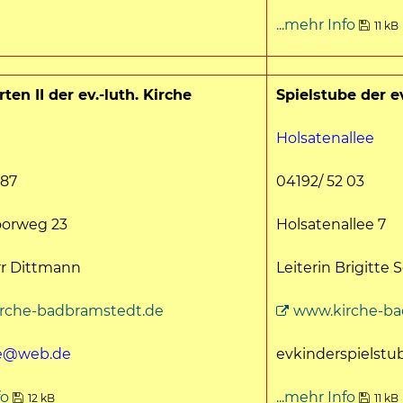
...mehr Info
11 kB
ten II der ev.-luth. Kirche
Spielstube der ev
Holsatenallee
 87
04192/ 52 03
orweg 23
Holsatenallee 7
rr Dittmann
Leiterin Brigitte 
rche-badbramstedt.de
www.kirche-ba
he@web.de
evkinderspielst
fo
...mehr Info
12 kB
11 kB