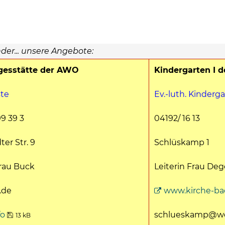
nder... unsere Angebote:
gesstätte der AWO
Kindergarten I de
ste
Ev.-luth. Kinderg
99 39 3
04192/ 16 13
er Str. 9
Schlüskamp 1
Frau Buck
Leiterin Frau De
.de
www.kirche-ba
fo
schlueskamp@w
13 kB