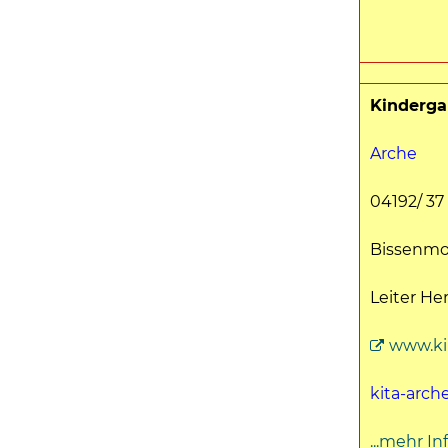
Kindergar
Arche
04192/ 37
Bissenmo
Leiter He
www.ki
kita-arc
...mehr In