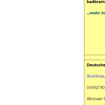
badbrams
...mehr I
Deutsche
Wühlmäu
04192/ 90
Altonaer S