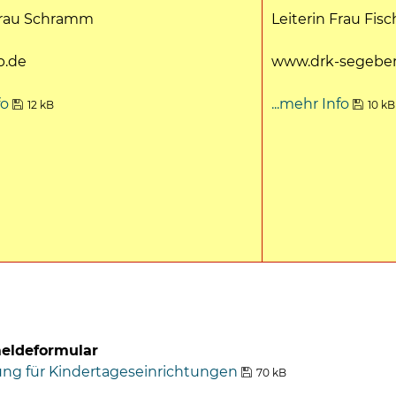
 Frau Schramm
Leiterin Frau Fisc
b.de
www.drk-segeber
fo
...mehr Info
12 kB
10 kB
ldeformular
g für Kindertageseinrichtungen
70 kB