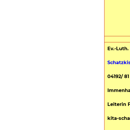
Ev.-Luth.
Schatzki
04192/ 81
Immenha
Leiterin 
kita-sch