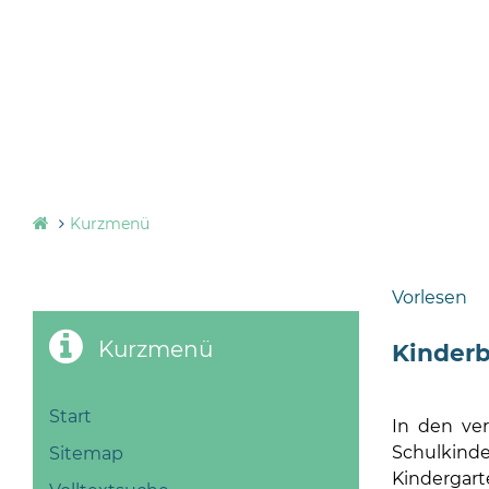
Kurzmenü
Vorlesen
Kurzmenü
Kinder
Start
In den ve
Schulkind
Sitemap
Kindergart