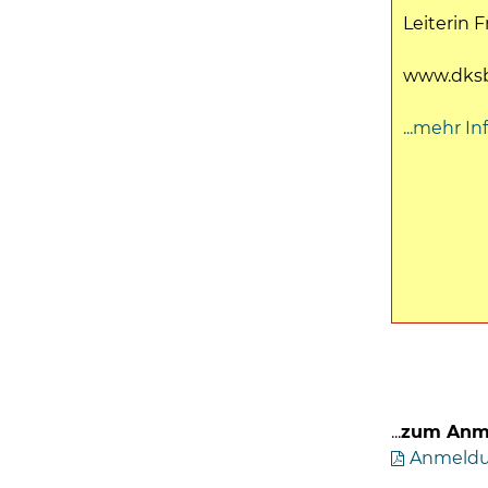
Leiterin
www.dks
...mehr In
...
zum Anme
Anmeldun