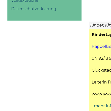
Volltextsuche
Datenschutzerklärung
Kinder, Ki
Kinderta
Rappelki
04192/ 8 
Glückstädt
Leiterin 
www.awo
...mehr In