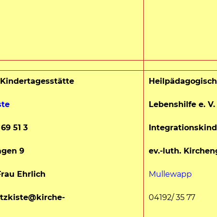
 Kindertagesstätte
Heilpädagogisch
ste
Lebenshilfe e. V
 69 51 3
Integrationskind
gen 9
ev.-luth. Kirch
Frau Ehrlich
Mullewapp
atzkiste@kirche-
04192/ 35 77