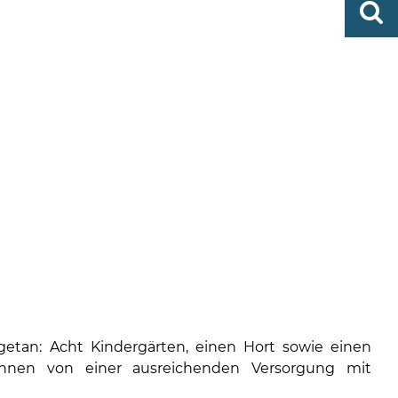
0419
finden
506-
0
zent
Mo,
Di,
Fr
08
-
12
Uhr
Do
etan: Acht Kindergärten, einen Hort sowie einen
 können von einer ausreichenden Versorgung mit