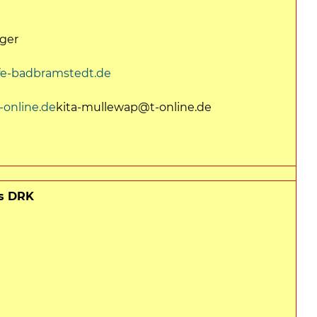
nger
fe-badbramstedt.de
online.de
kita-mullewap@t-online.de
es DRK