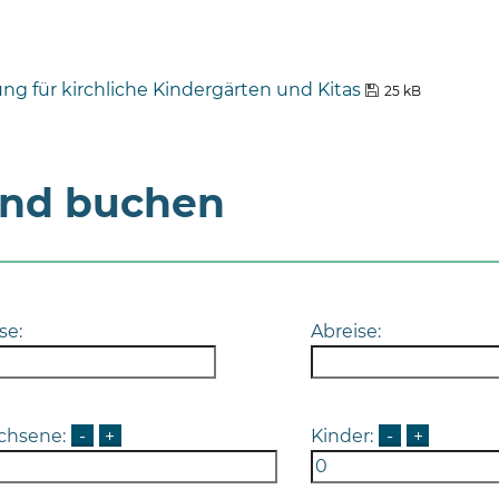
g für kirchliche Kindergärten und Kitas
25 kB
und buchen
se:
Abreise:
chsene:
-
+
Kinder:
-
+