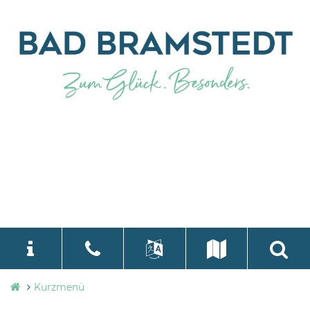
Stadtverwaltung
Kurzmenü
language
Select Language
▼
Bad