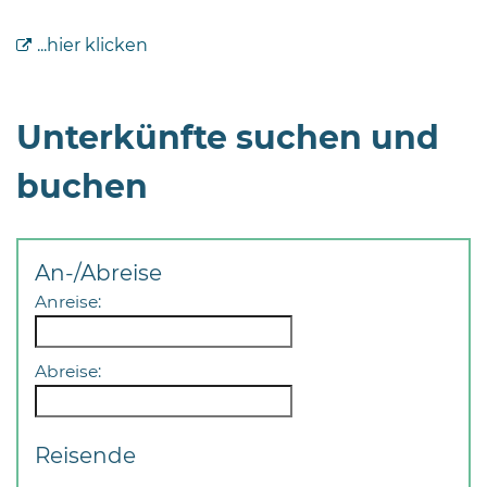
...hier klicken
Unterkünfte suchen und
08
buchen
-
12
Uhr
An-/Abreise
und
14
Anreise:
-
18
Abreise:
Uhr
sowie
außerhalb
Reisende
der