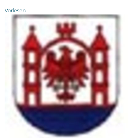
Bramstedt
Vorlesen
Bleeck 15-
19
24576 Bad
Bramstedt
04192-
506-
0
zentrale@badbramstedt.de
Mo,
Di,
Fr
08
-
12
Uhr
Do