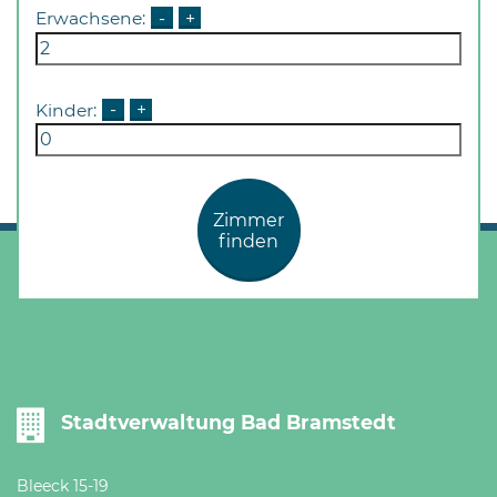
Öffnungszeiten
Erwachsene:
-
+
nach
Vereinbarung.
Kinder:
-
+
Zimmer
finden
Stadtverwaltung Bad Bramstedt
Bleeck 15-19