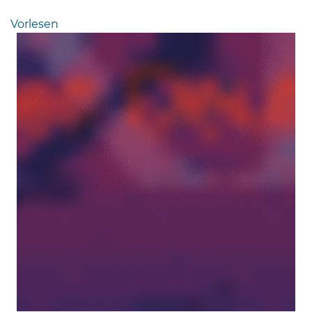
Bramstedt
Vorlesen
Bleeck 15-
19
24576 Bad
Bramstedt
04192-
506-
0
zentrale@badbramstedt.de
Mo,
Di,
Fr
08
-
12
Uhr
Do