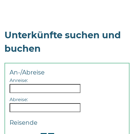
Unterkünfte suchen und
buchen
08
-
12
Uhr
An-/Abreise
und
Anreise:
14
-
18
Abreise:
Uhr
sowie
Reisende
außerhalb
der