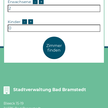
Erwachsene:
-
+
Öffnungszeiten
nach
Vereinbarung.
Kinder:
-
+
Zimmer
finden
Stadtverwaltung Bad Bramstedt
Bleeck 15-19