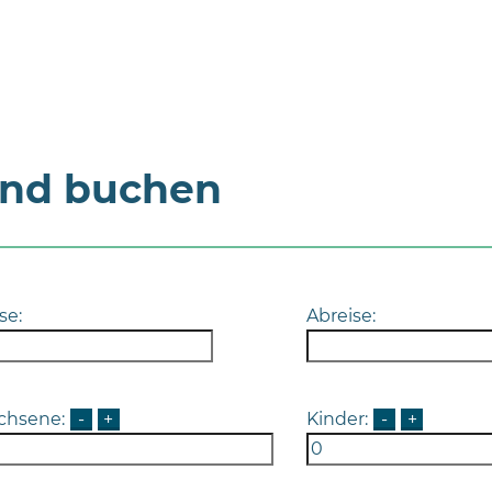
und buchen
se:
Abreise:
chsene:
-
+
Kinder:
-
+