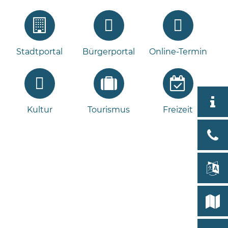
Stadtportal
Bürgerportal
Online-Termin
Aktuell
Kultur
Tourismus
Freizeit
Stad
Bad
Bram
lan
Select
Bleeck 
19
Stadtp
24576 
Bramst