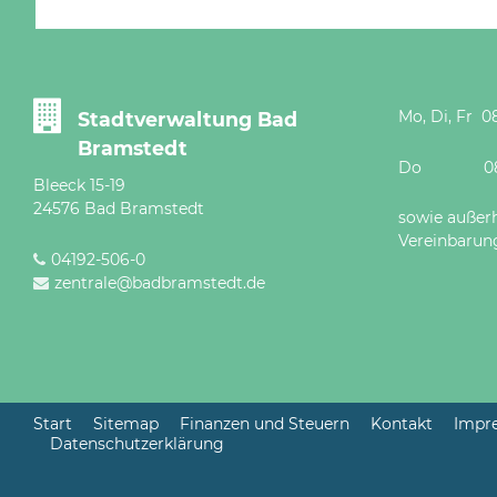
Mo, Di, Fr 08
Stadtverwaltung Bad
Bramstedt
Do 08 - 12
Bleeck 15-19
24576 Bad Bramstedt
sowie außer
Vereinbarun
04192-506-0
zentrale@badbramstedt.de
Start
Sitemap
Finanzen und Steuern
Kontakt
Impr
Datenschutzerklärung