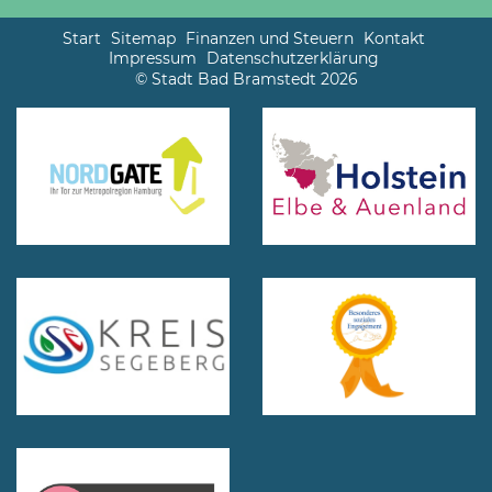
Start
Sitemap
Finanzen und Steuern
Kontakt
Impressum
Datenschutzerklärung
© Stadt Bad Bramstedt 2026