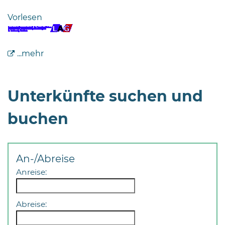
Bramstedt
Vorlesen
Bleeck 15-
19
24576 Bad
...mehr
Bramstedt
04192-
Unterkünfte suchen und
506-
0
buchen
zentrale@badbramstedt.de
Mo,
Di,
Fr
An-/Abreise
08
Anreise:
-
12
Uhr
Abreise:
Do