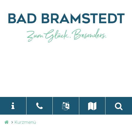
Stadtverwaltung
Kurzmenü
language
Select Language
▼
Bad