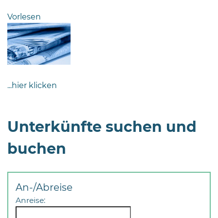
Bramstedt
Vorlesen
Bleeck 15-
19
24576 Bad
Bramstedt
04192-
...hier klicken
506-
0
zentrale@badbramstedt.de
Unterkünfte suchen und
Mo,
Di,
buchen
Fr
08
-
12
An-/Abreise
Uhr
Anreise:
Do