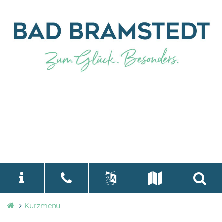
Stadtverwaltung
Kurzmenü
language
Select Language
▼
Bad