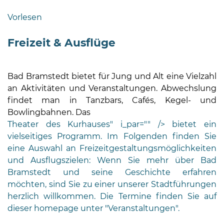
Bramstedt
Vorlesen
Bleeck 15-
19
Freizeit & Ausflüge
24576 Bad
Bramstedt
Bad Bramstedt bietet für Jung und Alt eine Vielzahl
04192-
an Aktivitäten und Veranstaltungen. Abwechslung
506-
findet man in Tanzbars, Cafés, Kegel- und
0
Bowlingbahnen. Das
zentrale@badbramstedt.de
Theater des Kurhauses" i_par="" /> bietet ein
Mo,
vielseitiges Programm. Im Folgenden finden Sie
Di,
eine Auswahl an Freizeitgestaltungsmöglichkeiten
Fr
und Ausflugszielen: Wenn Sie mehr über Bad
08
Bramstedt und seine Geschichte erfahren
-
möchten, sind Sie zu einer unserer Stadtführungen
12
herzlich willkommen. Die Termine finden Sie auf
Uhr
dieser homepage unter "Veranstaltungen".
Do