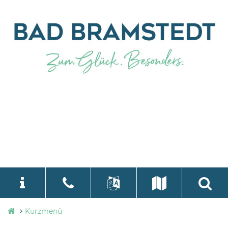
Stadtverwaltung
Kurzmenü
language
Select Language
▼
Bad