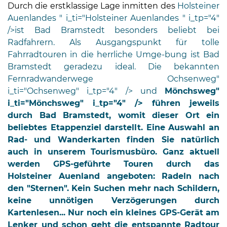
Öffnungszeiten
Durch die erstklassige Lage inmitten des
Holsteiner
nach
Auenlandes " i_ti="Holsteiner Auenlandes " i_tp="4"
Vereinbarung.
/>ist Bad Bramstedt besonders beliebt bei
Radfahrern. Als Ausgangspunkt für tolle
Fahrradtouren in die herrliche Umge-bung ist Bad
Bramstedt geradezu ideal. Die bekannten
Fernradwanderwege
Ochsenweg"
i_ti="Ochsenweg" i_tp="4" /> und
Mönchsweg"
i_ti="Mönchsweg" i_tp="4" /> führen jeweils
durch Bad Bramstedt, womit dieser Ort ein
beliebtes Etappenziel darstellt. Eine Auswahl an
Rad- und Wanderkarten finden Sie natürlich
auch in unserem Tourismusbüro. Ganz aktuell
werden GPS-geführte Touren durch das
Holsteiner Auenland angeboten: Radeln nach
den "Sternen". Kein Suchen mehr nach Schildern,
keine unnötigen Verzögerungen durch
Kartenlesen... Nur noch ein kleines GPS-Gerät am
Lenker und schon geht die entspannte Radtour