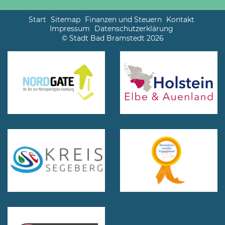
Start
Sitemap
Finanzen und Steuern
Kontakt
Impressum
Datenschutzerklärung
© Stadt Bad Bramstedt 2026