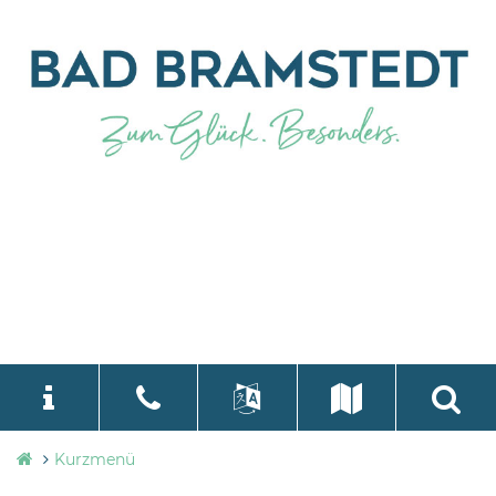
Stadtverwaltung
Kurzmenü
language
Select Language
▼
Bad