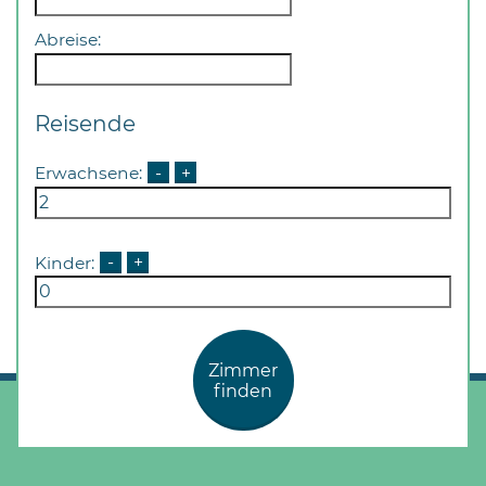
Öffnungszeiten
nach
Abreise:
Vereinbarung.
Reisende
Erwachsene:
-
+
Kinder:
-
+
Zimmer
finden