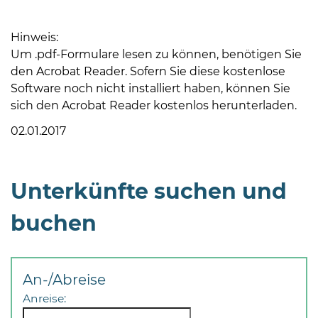
Hinweis:
Um .pdf-Formulare lesen zu können, benötigen Sie
den Acrobat Reader. Sofern Sie diese kostenlose
Software noch nicht installiert haben, können Sie
sich den Acrobat Reader kostenlos herunterladen.
08
-
02.01.2017
12
Uhr
und
Unterkünfte suchen und
14
-
buchen
18
Uhr
sowie
An-/Abreise
außerhalb
Anreise:
der