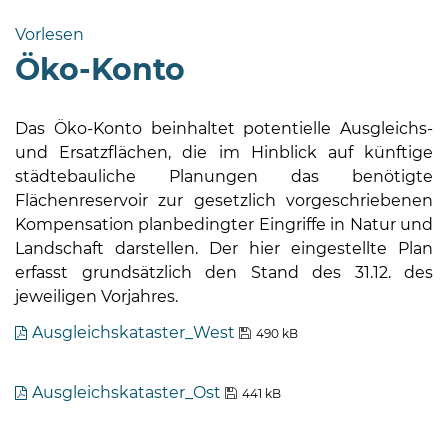
Bramstedt
Vorlesen
Bleeck 15-
Öko-Konto
19
24576 Bad
Bramstedt
Das Öko-Konto beinhaltet potentielle Ausgleichs-
und Ersatzflächen, die im Hinblick auf künftige
04192-
städtebauliche Planungen das benötigte
506-
Flächenreservoir zur gesetzlich vorgeschriebenen
0
Kompensation planbedingter Eingriffe in Natur und
zentrale@badbramstedt.de
Landschaft darstellen. Der hier eingestellte Plan
Mo,
erfasst grundsätzlich den Stand des 31.12. des
Di,
jeweiligen Vorjahres.
Fr
08
Ausgleichskataster_West
490 kB
-
12
Ausgleichskataster_Ost
441 kB
Uhr
Do