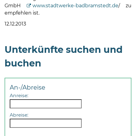
GmbH
www.stadtwerke-badbramstedt.de
/ zu
empfehlen ist.
12.12.2013
Unterkünfte suchen und
08
-
buchen
12
Uhr
und
14
An-/Abreise
-
Anreise:
18
Uhr
Abreise:
sowie
außerhalb
der