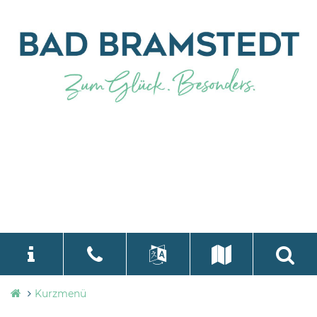
Stadtverwaltung
Kurzmenü
language
Select Language
▼
Bad