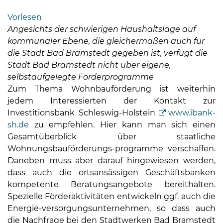
Bramstedt
Vorlesen
Bleeck 15-
Angesichts der schwierigen Haushaltslage auf
19
kommunaler Ebene, die gleichermaßen auch für
24576 Bad
die Stadt Bad Bramstedt gegeben ist, verfügt die
Bramstedt
Stadt Bad Bramstedt nicht über eigene,
selbstaufgelegte Förderprogramme
04192-
Zum Thema Wohnbauförderung ist weiterhin
506-
jedem Interessierten der Kontakt zur
0
Investitionsbank Schleswig-Holstein
www.ibank-
zentrale@badbramstedt.de
sh.de
zu empfehlen. Hier kann man sich einen
Mo,
Gesamtüberblick über staatliche
Di,
Wohnungsbauförderungs-programme verschaffen.
Fr
Daneben muss aber darauf hingewiesen werden,
08
dass auch die ortsansässigen Geschäftsbanken
-
kompetente Beratungsangebote bereithalten.
12
Spezielle Förderaktivitäten entwickeln ggf. auch die
Uhr
Energie-versorgungsunternehmen, so dass auch
Do
die Nachfrage bei den Stadtwerken Bad Bramstedt