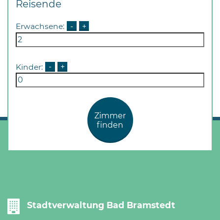
Reisende
Öffnungszeiten
nach
Erwachsene:
-
+
Vereinbarung.
Kinder:
-
+
Zimmer
finden
Stadtverwaltung Bad Bramstedt