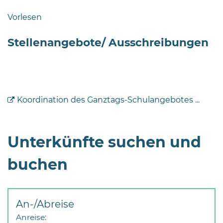
Bramstedt
Vorlesen
Bleeck 15-
19
Stellenangebote/ Ausschreibungen
24576 Bad
Bramstedt
04192-
506-
Koordination des Ganztags-Schulangebotes ...
0
zentrale@badbramstedt.de
Mo,
Unterkünfte suchen und
Di,
Fr
buchen
08
-
12
Uhr
An-/Abreise
Anreise:
Do