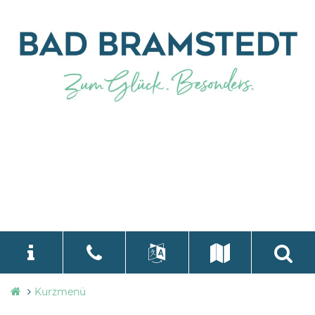
Stadtverwaltung
Kurzmenü
language
Select Language
▼
Bad