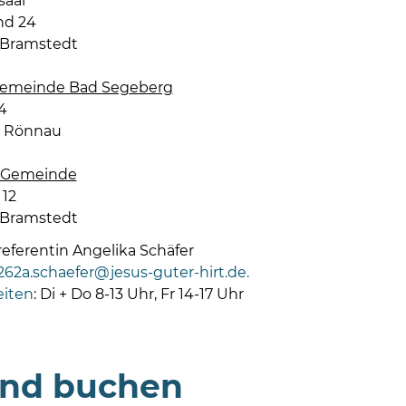
saal
d 24
 Bramstedt
Gemeinde Bad Segeberg
4
ß Rönnau
e Gemeinde
12
 Bramstedt
ferentin Angelika Schäfer
62a.schaefer@jesus-guter-hirt.de.
eiten
: Di + Do 8-13 Uhr, Fr 14-17 Uhr
und buchen