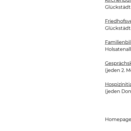
Kirchenbü
Glückstädte
Friedhofsv
Glückstädte
Familienbi
Holsatenalle
Gesprächsk
(jeden 2. 
Hospiziniti
(jeden Don
Homepage