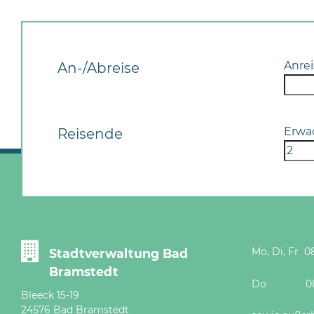
Anrei
An-/Abreise
Erwa
Reisende
Mo, Di, Fr 08
Stadtverwaltung Bad
Bramstedt
Do 08 - 12
Bleeck 15-19
24576 Bad Bramstedt