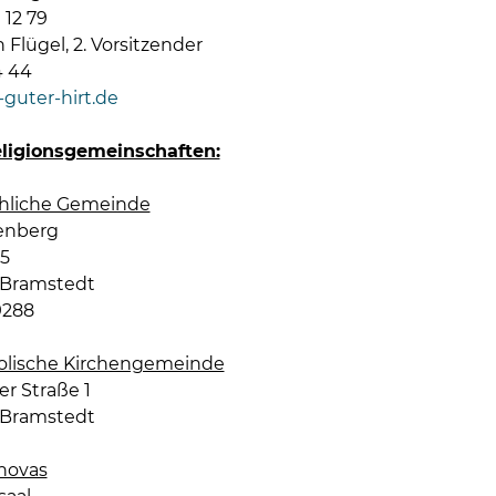
 12 79
h Flügel, 2. Vorsitzender
4 44
guter-hirt.de
eligionsgemeinschaften:
rchliche Gemeinde
enberg
15
 Bramstedt
9288
olische Kirchengemeinde
er Straße 1
 Bramstedt
hovas