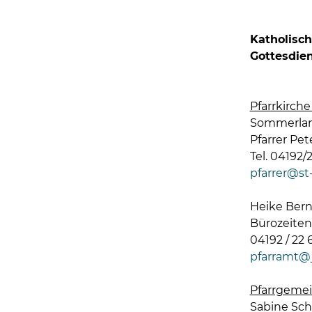
Katholisc
Gottesdien
Pfarrkirche
Sommerlan
Pfarrer Pe
Tel. 04192/
pfarrer@st-
Heike Berne
Bürozeiten:
04192 / 22 6
pfarramt@j
Pfarrgemei
Sabine Schi