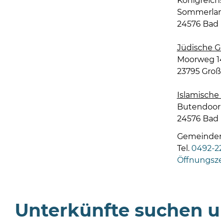
Königreich
Sommerlan
24576 Bad
Jüdische 
Moorweg 1
23795 Gro
Islamisch
Butendoor 
24576 Bad
Gemeindere
Tel.
0492-22
Öffnungsz
Unterkünfte suchen 