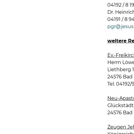
04192 / 8 19
Dr. Heinric
04191 / 8 9
pgr@jesus-
weitere R
Ev.-Freiki
Herrn Löw
Liethberg 
24576 Bad
Tel. 04192/
Neu-Apast
Glückstädt
24576 Bad
Zeugen Je