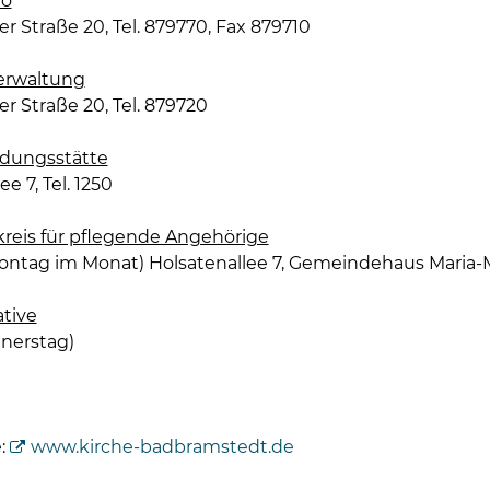
ro
r Straße 20, Tel. 879770, Fax 879710
erwaltung
r Straße 20, Tel. 879720
ldungsstätte
e 7, Tel. 1250
reis für pflegende Angehörige
Montag im Monat) Holsatenallee 7, Gemeindehaus Maria
ative
nerstag)
:
www.kirche-badbramstedt.de