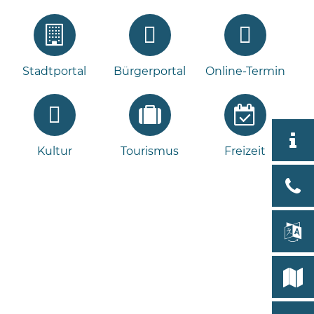
Stadtportal
Bürgerportal
Online-Termin
Aktuell
Kultur
Tourismus
Freizeit
Stad
Bad
Bram
lan
Select
Bleeck 
19
Stadtp
24576 
Bramst