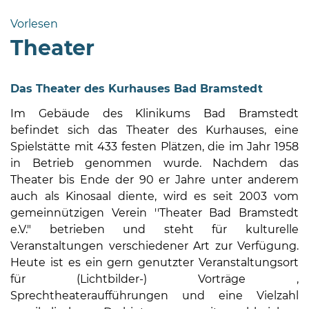
Bramstedt
Vorlesen
Bleeck 15-
Theater
19
24576 Bad
Bramstedt
Das Theater des Kurhauses Bad Bramstedt
04192-
Im Gebäude des Klinikums Bad Bramstedt
506-
befindet sich das Theater des Kurhauses, eine
0
Spielstätte mit 433 festen Plätzen, die im Jahr 1958
zentrale@badbramstedt.de
in Betrieb genommen wurde. Nachdem das
Mo,
Theater bis Ende der 90 er Jahre unter anderem
Di,
auch als Kinosaal diente, wird es seit 2003 vom
Fr
gemeinnützigen Verein ''Theater Bad Bramstedt
08
e.V." betrieben und steht für kulturelle
-
Veranstaltungen verschiedener Art zur Verfügung.
12
Heute ist es ein gern genutzter Veranstaltungsort
Uhr
für (Lichtbilder-) Vorträge ,
Sprechtheateraufführungen und eine Vielzahl
Do