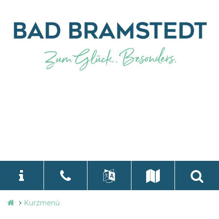
Stadtverwaltung
Kurzmenü
language
Select Language
▼
Bad