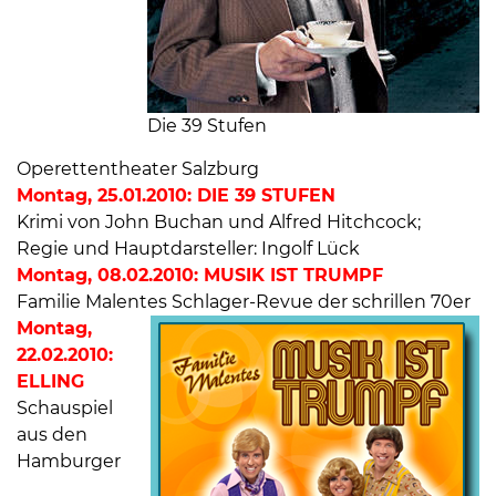
Die 39 Stufen
Operettentheater Salzburg
Montag, 25.01.2010: DIE 39 STUFEN
Krimi von John Buchan und Alfred Hitchcock;
Regie und Hauptdarsteller: Ingolf Lück
Montag, 08.02.2010: MUSIK IST TRUMPF
Familie Malentes Schlager-Revue der schrillen 70er
Montag,
22.02.2010:
ELLING
Schauspiel
aus den
Hamburger