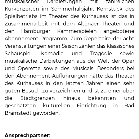
musikalischer Darbietungen mit zahlreichen
Kurkonzerten im Sommerhalbjahr. Kernstück des
Spielbetriebs im Theater des Kurhauses ist das in
Zusammenarbeit mit dem Altonaer Theater und
den Hamburger Kammerspielen angebotene
Abonnement-Programm. Zum Repertoire der acht
Veranstaltungen einer Saison zählen das klassisches
08
Schauspiel, Komödie und Tragödie sowie
-
musikalische Darbietungen aus der Welt der Oper
12
und Operette sowie des Musicals. Besonders bei
Uhr
den Abonnement-Aufführungen hatte das Theater
und
des Kurhauses in den letzten Jahren einen sehr
14
guten Besuch zu verzeichnen und ist zu einer über
-
die Stadtgrenzen hinaus bekannten und
18
geschätzten kulturellen Einrichtung in Bad
Uhr
Bramstedt geworden.
sowie
außerhalb
der
Ansprechpartner
: