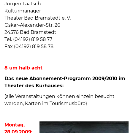
Öffnungszeiten
Jürgen Laatsch
nach
Kulturmanager
Vereinbarung.
Theater Bad Bramstedt e. V.
Oskar-Alexander-Str. 26
24576 Bad Bramstedt
Tel. (04192) 819 58 77
Fax (04192) 819 58 78
8 um halb acht
Das neue Abonnement-Programm 2009/2010 im
Theater des Kurhauses:
(alle Veranstaltungen können einzeln besucht
werden, Karten im Tourismusbüro)
Montag,
28.09.2009: