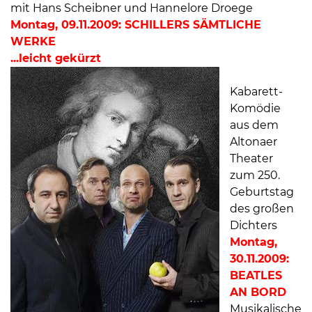
mit Hans Scheibner und Hannelore Droege
Montag, 09.11.2009: SCHILLERS SÄMTLICHE
WERKE
...leicht gekürzt
Kabarett-
Komödie
aus dem
Altonaer
Theater
zum 250.
Geburtstag
des großen
Dichters
Montag,
30.11.2009:
BEATLES
AN BORD
Musikalische