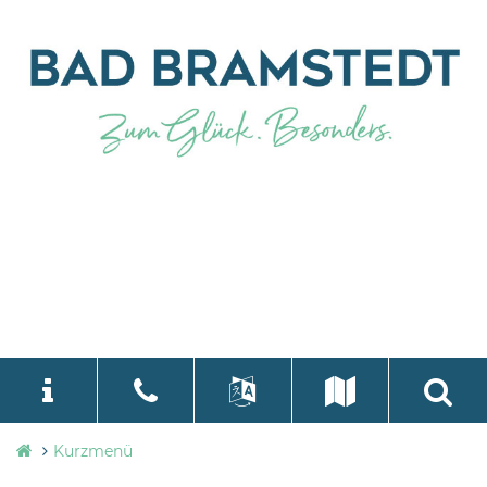
Stadtverwaltung
Kurzmenü
language
Select Language
▼
Bad