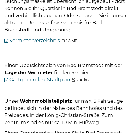
Buchungsmaske ist übersichtlich aufgebaut - dort
können Sie Ihr Quartier in Bad Bramstedt direkt
und verbindlich buchen. Oder schauen Sie in unser
aktuelles Unterkunftsverzeichnis für Bad
Bramstedt und Umgebung...
Vermieterverzeichnis
1.8 MB
08
-
12
Einen Übersichtsplan von Bad Bramstedt mit der
Uhr
Lage der Vermieter
finden Sie hier:
und
Gastgeberplan: Stadtplan
286 kB
14
-
18
Unser
Wohnmobilstellplatz
für max. 5 Fahrzeuge
Uhr
befindet sich in der Nähe des Bahnhofes und des
sowie
Freibades, in der König-Christian-Straße. Zum
außerhalb
Zentrum sind es nur ca. 10 Min. Fußweg.
der