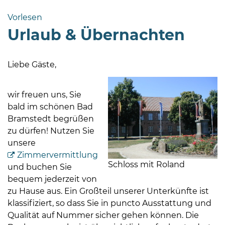
Bramstedt
Vorlesen
Bleeck 15-
Urlaub & Übernachten
19
24576 Bad
Bramstedt
Liebe Gäste,
04192-
506-
wir freuen uns, Sie
0
bald im schönen Bad
zentrale@badbramstedt.de
Bramstedt begrüßen
Mo,
zu dürfen! Nutzen Sie
Di,
unsere
Fr
Zimmervermittlung
Schloss mit Roland
08
und buchen Sie
-
bequem jederzeit von
12
zu Hause aus. Ein Großteil unserer Unterkünfte ist
Uhr
klassifiziert, so dass Sie in puncto Ausstattung und
Qualität auf Nummer sicher gehen können. Die
Do