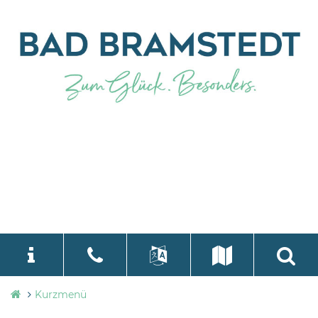
Stadtverwaltung
Kurzmenü
language
Select Language
▼
Bad