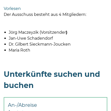
Bramstedt
Vorlesen
Bleeck 15-
Der Ausschuss besteht aus 4 Mitgliedern:
19
24576 Bad
Bramstedt
Jörg Maczeyzik (Vorsitzender
)
Jan-Uwe Schadendorf
04192-
Dr. Gilbert Sieckmann-Joucken
506-
Maria Roth
0
zentrale@badbramstedt.de
Mo,
Di,
Unterkünfte suchen und
Fr
08
buchen
-
12
Uhr
An-/Abreise
Do