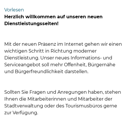
Bramstedt
Vorlesen
Bleeck 15-
Herzlich willkommen auf unseren neuen
19
Dienstleistungsseiten!
24576 Bad
Bramstedt
Mit der neuen Präsenz im Internet gehen wir einen
04192-
wichtigen Schritt in Richtung moderner
506-
Dienstleistung. Unser neues Informations- und
0
Serviceangebot soll mehr Offenheit, Bürgernähe
zentrale@badbramstedt.de
und Bürgerfreundlichkeit darstellen.
Mo,
Di,
Fr
Sollten Sie Fragen und Anregungen haben, stehen
08
Ihnen die Mitarbeiterinnen und Mitarbeiter der
-
Stadtverwaltung oder des Tourismusbüros gerne
12
zur Verfügung.
Uhr
Do