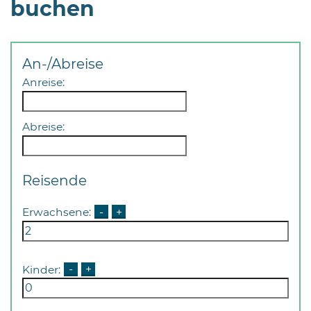
buchen
Öffnungszeiten
nach
Vereinbarung.
An-/Abreise
Anreise:
Abreise:
Reisende
Erwachsene:
-
+
Kinder:
-
+