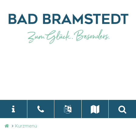
Stadtverwaltung
Kurzmenü
language
Select Language
▼
Bad