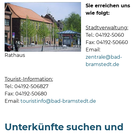
Sie erreichen uns
wie folgt:
Stadtverwaltung:
Tel.: 04192-5060
Fax: 04192-50660
08
Email:
-
Rathaus
zentrale@bad-
12
bramstedt.de
Uhr
und
Tourist-Information:
14
Tel.: 04192-506827
-
Fax: 04192-50680
18
Email:
touristinfo@bad-bramstedt.de
Uhr
sowie
Unterkünfte suchen und
außerhalb
der