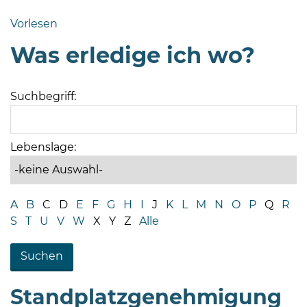
Bramstedt
Vorlesen
Bleeck 15-
Was erledige ich wo?
19
24576 Bad
Bramstedt
Suchbegriff:
04192-
506-
0
Lebenslage:
zentrale@badbramstedt.de
Mo,
Di,
A
B
C
D
E
F
G
H
I
J
K
L
M
N
O
P
Q
R
Fr
S
T
U
V
W
X
Y
Z
Alle
08
-
12
Uhr
Standplatzgenehmigung
Do