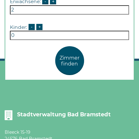
Erwachsene:
-
+
Kinder:
-
+
Zimmer
finden
Stadtverwaltung Bad Bramstedt
Bleeck 15-19
24576 Bad Bramstedt