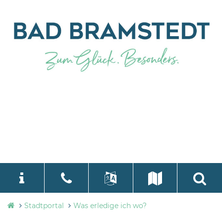
Stadtverwaltung
Stadtportal
Was erledige ich wo?
language
Select Language
▼
Bad