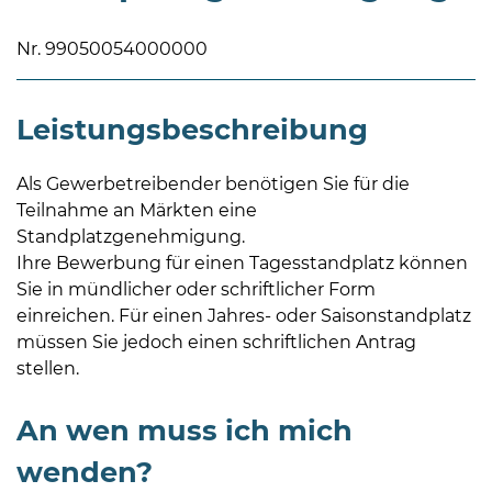
Nr. 99050054000000
Leistungsbeschreibung
08
Als Gewerbetreibender benötigen Sie für die
-
Teilnahme an Märkten eine
12
Standplatzgenehmigung.
Uhr
Ihre Bewerbung für einen Tagesstandplatz können
und
Sie in mündlicher oder schriftlicher Form
14
einreichen. Für einen Jahres- oder Saisonstandplatz
-
müssen Sie jedoch einen schriftlichen Antrag
18
stellen.
Uhr
sowie
An wen muss ich mich
außerhalb
wenden?
der