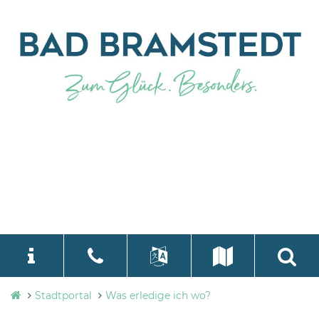
Stadtverwaltung
Stadtportal
Was erledige ich wo?
language
Select Language
▼
Bad