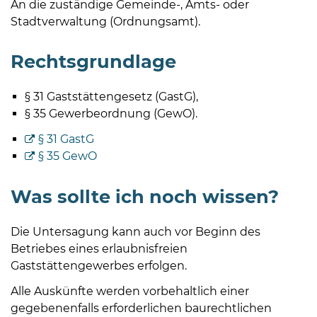
An die zuständige Gemeinde-, Amts- oder
Öffnungszeiten
Stadtverwaltung (Ordnungsamt).
nach
Vereinbarung.
Rechtsgrundlage
§ 31 Gaststättengesetz (GastG),
§ 35 Gewerbeordnung (GewO).
§ 31 GastG
§ 35 GewO
Was sollte ich noch wissen?
Die Untersagung kann auch vor Beginn des
Betriebes eines erlaubnisfreien
Gaststättengewerbes erfolgen.
Alle Auskünfte werden vorbehaltlich einer
gegebenenfalls erforderlichen baurechtlichen