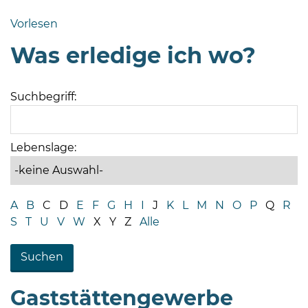
Bramstedt
Vorlesen
Bleeck 15-
Was erledige ich wo?
19
24576 Bad
Bramstedt
Suchbegriff:
04192-
506-
0
Lebenslage:
zentrale@badbramstedt.de
Mo,
Di,
A
B
C
D
E
F
G
H
I
J
K
L
M
N
O
P
Q
R
Fr
S
T
U
V
W
X
Y
Z
Alle
08
-
12
Uhr
Gaststättengewerbe
Do