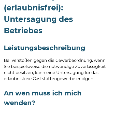
(erlaubnisfrei):
Untersagung des
Betriebes
08
-
Leistungsbeschreibung
12
Uhr
Bei Verstößen gegen die Gewerbeordnung, wenn
und
Sie beispielsweise die notwendige Zuverlässigkeit
14
nicht besitzen, kann eine Untersagung für das
-
erlaubnisfreie Gaststättengewerbe erfolgen.
18
Uhr
An wen muss ich mich
sowie
wenden?
außerhalb
der