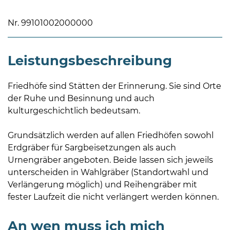
Nr. 99101002000000
Leistungsbeschreibung
08
Friedhöfe sind Stätten der Erinnerung. Sie sind Orte
-
der Ruhe und Besinnung und auch
12
kulturgeschichtlich bedeutsam.
Uhr
und
Grundsätzlich werden auf allen Friedhöfen sowohl
14
Erdgräber für Sargbeisetzungen als auch
-
Urnengräber angeboten. Beide lassen sich jeweils
18
unterscheiden in Wahlgräber (Standortwahl und
Uhr
Verlängerung möglich) und Reihengräber mit
fester Laufzeit die nicht verlängert werden können.
sowie
außerhalb
der
An wen muss ich mich