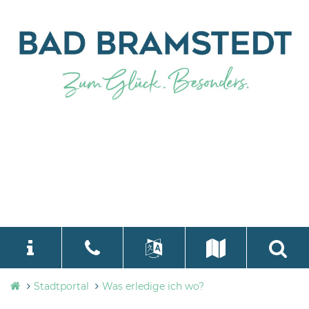
Stadtverwaltung
Stadtportal
Was erledige ich wo?
language
Select Language
▼
Bad