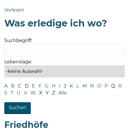
Bramstedt
Vorlesen
Bleeck 15-
Was erledige ich wo?
19
24576 Bad
Bramstedt
Suchbegriff:
04192-
506-
0
Lebenslage:
zentrale@badbramstedt.de
Mo,
Di,
A
B
C
D
E
F
G
H
I
J
K
L
M
N
O
P
Q
R
Fr
S
T
U
V
W
X
Y
Z
Alle
08
-
12
Uhr
Friedhöfe
Do