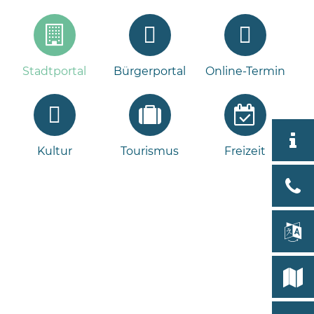
Stadtportal
Bürgerportal
Online-Termin
Aktuell
Kultur
Tourismus
Freizeit
Stad
Bad
Bram
lan
Select
Bleeck 
19
Stadtp
24576 
Bramst