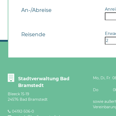
Anrei
An-/Abreise
Erwa
Reisende
Mo, Di, Fr 08
Stadtverwaltung Bad
Bramstedt
Do 08 - 12
Bleeck 15-19
24576 Bad Bramstedt
sowie außer
Vereinbarun
04192-506-0