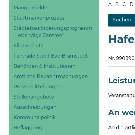
A
B
C
D
Mängelmelder
Stadtmarkenprozess
Städtebauförderungsprogramm
"Lebendige Zentren"
Haf
Klimaschutz
Fairtrade Stadt Bad Bramstedt
Nr. 99089
Behörden & Institutionen
Amtliche Bekanntmachungen
Leist
Pressemitteilungen
Veranstalt
Stellenangebote
Ausschreibungen
An we
Kommunalpolitik
An die ört
Beflaggung