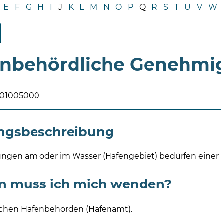
E
F
G
H
I
J
K
L
M
N
O
P
Q
R
S
T
U
V
W
enbehördliche Genehm
001005000
ungsbeschreibung
ungen am oder im Wasser (Hafengebiet) bedürfen eine
n muss ich mich wenden?
lichen Hafenbehörden (Hafenamt).