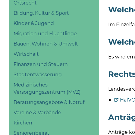
Ortsrecht
Welche
Bildung, Kultur & Sport
Kinder & Jugend
Im Einzelf
Migration und Flüchtlinge
Welche
Bauen, Wohnen & Umwelt
Wirtschaft
Es wird em
Finanzen und Steuern
Recht
Stadtentwässerung
Medizinisches
Landesvero
Versorgungszentrum (MVZ)
HafV
Beratungsangebote & Notruf
Vereine & Verbände
Anträg
Kirchen
Anträge kö
Seniorenbeirat