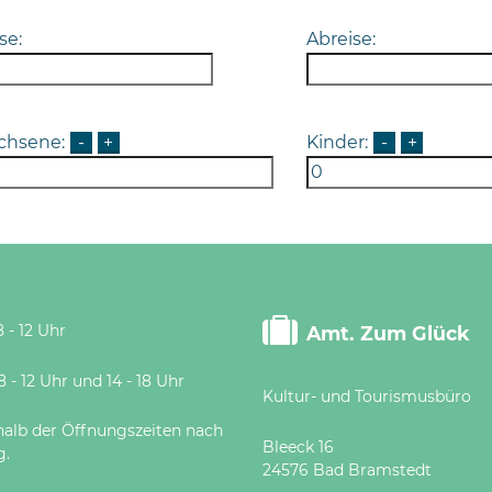
se:
Abreise:
chsene:
-
+
Kinder:
-
+
 - 12 Uhr
Amt. Zum Glück
 Uhr und 14 - 18 Uhr
Kultur- und Tourismusbüro
halb der Öffnungszeiten nach
Bleeck 16
g.
24576 Bad Bramstedt