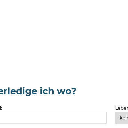
rledige ich wo?
:
Leben