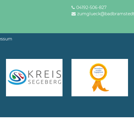
04192-506-827
zumglueck@badbramstedt
essum