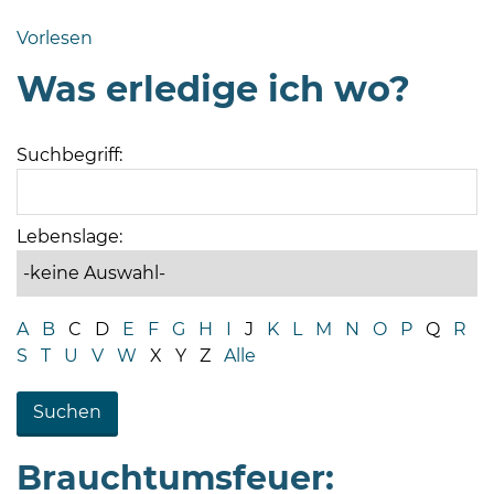
Bramstedt
Vorlesen
Bleeck 15-
Was erledige ich wo?
19
24576 Bad
Bramstedt
Suchbegriff:
04192-
506-
0
Lebenslage:
zentrale@badbramstedt.de
Mo,
Di,
A
B
C
D
E
F
G
H
I
J
K
L
M
N
O
P
Q
R
Fr
S
T
U
V
W
X
Y
Z
Alle
08
-
12
Uhr
Brauchtumsfeuer:
Do