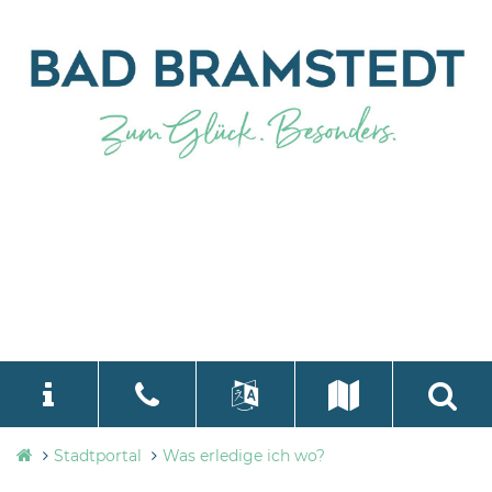
Stadtverwaltung
Stadtportal
Was erledige ich wo?
language
Select Language
▼
Bad