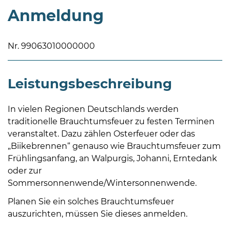
Anmeldung
Nr. 99063010000000
Leistungsbeschreibung
08
-
12
In vielen Regionen Deutschlands werden
Uhr
traditionelle Brauchtumsfeuer zu festen Terminen
und
veranstaltet. Dazu zählen Osterfeuer oder das
14
„Biikebrennen“ genauso wie Brauchtumsfeuer zum
-
Frühlingsanfang, an Walpurgis, Johanni, Erntedank
18
oder zur
Uhr
Sommersonnenwende/Wintersonnenwende.
sowie
Planen Sie ein solches Brauchtumsfeuer
außerhalb
auszurichten, müssen Sie dieses anmelden.
der