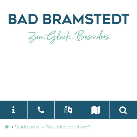
Stadtverwaltung
Stadtportal
Was erledige ich wo?
language
Select Language
▼
Bad