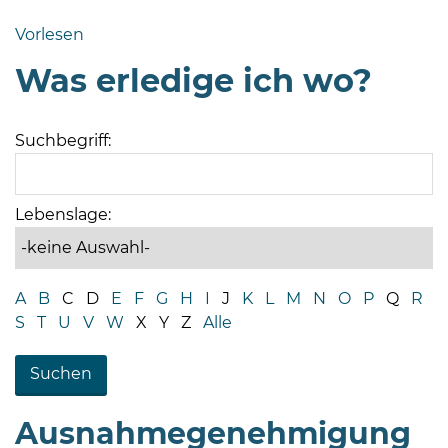
Bramstedt
Vorlesen
Bleeck 15-
Was erledige ich wo?
19
24576 Bad
Bramstedt
Suchbegriff:
04192-
506-
0
Lebenslage:
zentrale@badbramstedt.de
Mo,
Di,
A
B
C
D
E
F
G
H
I
J
K
L
M
N
O
P
Q
R
Fr
S
T
U
V
W
X
Y
Z
Alle
08
-
12
Uhr
Ausnahmegenehmigung
Do