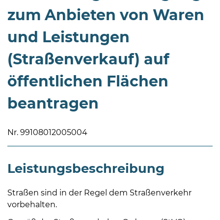
zum Anbieten von Waren
und Leistungen
(Straßenverkauf) auf
08
öffentlichen Flächen
-
beantragen
12
Uhr
und
Nr. 99108012005004
14
-
18
Leistungsbeschreibung
Uhr
sowie
Straßen sind in der Regel dem Straßenverkehr
außerhalb
vorbehalten.
der