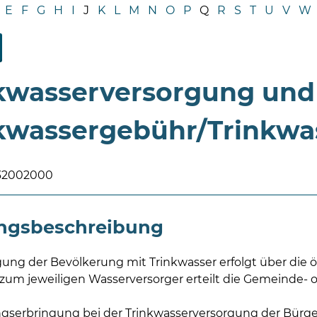
E
F
G
H
I
J
K
L
M
N
O
P
Q
R
S
T
U
V
W
kwasserversorgung und
kwassergebühr/Trinkwa
032002000
ungsbeschreibung
gung der Bevölkerung mit Trinkwasser erfolgt über di
zum jeweiligen Wasserversorger erteilt die Gemeinde- 
ngserbringung bei der Trinkwasserversorgung der Bürg