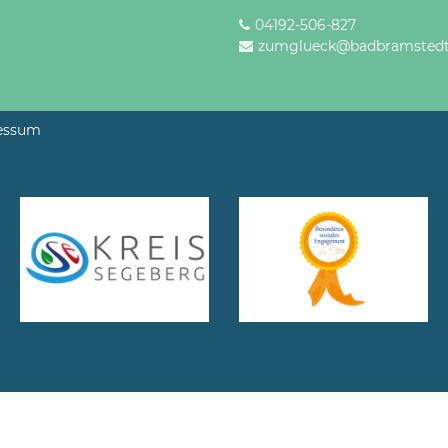
04192-506-827
zumglueck@badbramstedt
essum