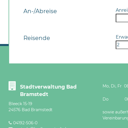
Anrei
An-/Abreise
Erwa
Reisende
Mo, Di, Fr 08
Stadtverwaltung Bad
Bramstedt
Do 08 - 12
Bleeck 15-19
24576 Bad Bramstedt
sowie außer
Vereinbarun
04192-506-0