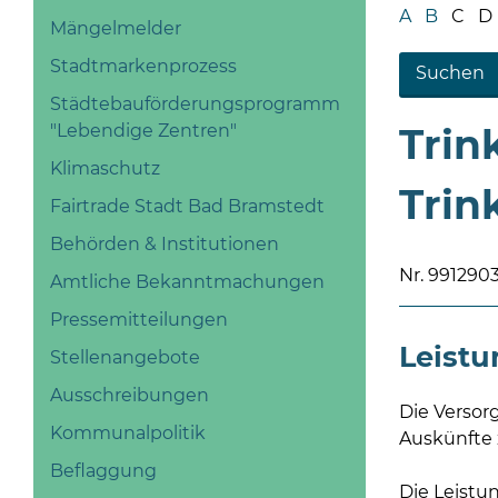
A
B
C
D
Mängelmelder
Stadtmarkenprozess
Städtebauförderungsprogramm
"Lebendige Zentren"
Trin
Klimaschutz
Trin
Fairtrade Stadt Bad Bramstedt
Behörden & Institutionen
Nr. 99129
Amtliche Bekanntmachungen
Pressemitteilungen
Leist
Stellenangebote
Ausschreibungen
Die Versor
Kommunalpolitik
Auskünfte 
Beflaggung
Die Leistu