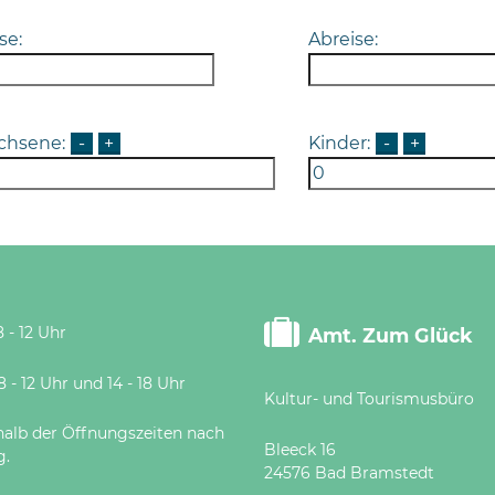
se:
Abreise:
chsene:
-
+
Kinder:
-
+
 - 12 Uhr
Amt. Zum Glück
 Uhr und 14 - 18 Uhr
Kultur- und Tourismusbüro
halb der Öffnungszeiten nach
Bleeck 16
g.
24576 Bad Bramstedt