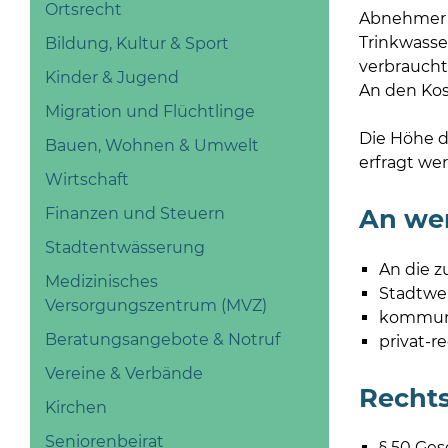
Ortsrecht
Abnehmer m
Trinkwasser
Bildung, Kultur & Sport
verbrauchte
Kinder & Jugend
An den Kos
Migration und Flüchtlinge
Die Höhe d
Bauen, Wohnen & Umwelt
erfragt we
Wirtschaft
An we
Finanzen und Steuern
Stadtentwässerung
An die 
Medizinisches
Stadtwe
Versorgungszentrum (MVZ)
kommuna
Beratungsangebote & Notruf
privat-r
Vereine & Verbände
Recht
Kirchen
Seniorenbeirat
§ 50 Ges