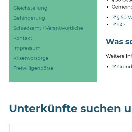
Gemeind
Gleichstellung
§ 50 
Behinderung
GO
Schiedsamt / Verantwortliche
Kontakt
Was so
Impressum
Weitere In
Krisenvorsorge
Grund
Freiwilligenbörse
Unterkünfte suchen 