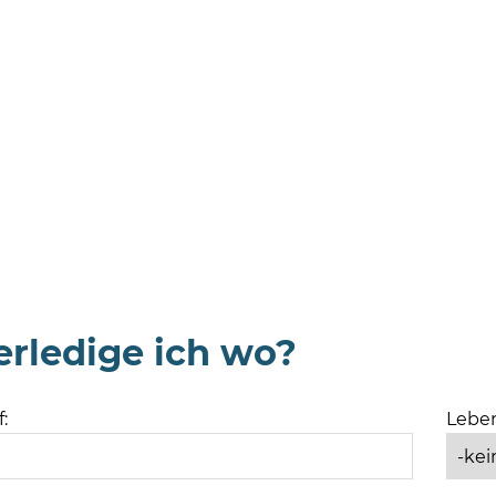
rledige ich wo?
:
Leben