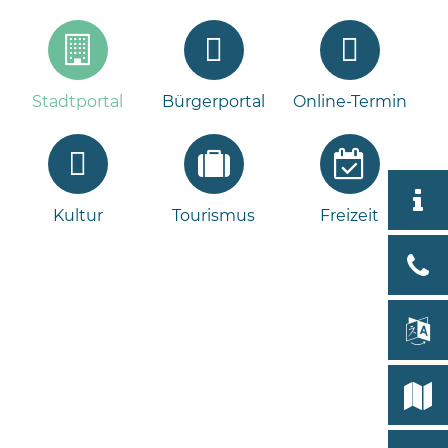
Stadtportal
Bürgerportal
Online-Termin
Aktuell
Kultur
Tourismus
Freizeit
Stad
Bad
Bram
lan
Select
Bleeck 
19
Stadtp
24576 
Bramst