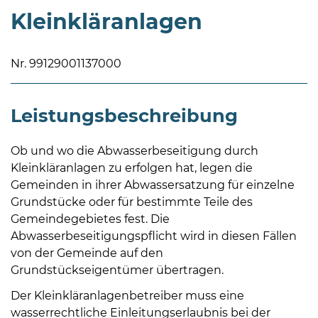
Kleinkläranlagen
Nr. 99129001137000
Leistungsbeschreibung
08
-
12
Ob und wo die Abwasserbeseitigung durch
Uhr
Kleinkläranlagen zu erfolgen hat, legen die
und
Gemeinden in ihrer Abwassersatzung für einzelne
14
Grundstücke oder für bestimmte Teile des
-
Gemeindegebietes fest. Die
18
Abwasserbeseitigungspflicht wird in diesen Fällen
Uhr
von der Gemeinde auf den
Grundstückseigentümer übertragen.
sowie
außerhalb
Der Kleinkläranlagenbetreiber muss eine
der
wasserrechtliche Einleitungserlaubnis bei der