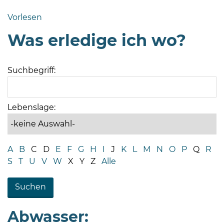
Bramstedt
Vorlesen
Bleeck 15-
Was erledige ich wo?
19
24576 Bad
Bramstedt
Suchbegriff:
04192-
506-
0
Lebenslage:
zentrale@badbramstedt.de
Mo,
Di,
A
B
C
D
E
F
G
H
I
J
K
L
M
N
O
P
Q
R
Fr
S
T
U
V
W
X
Y
Z
Alle
08
-
12
Uhr
Abwasser:
Do