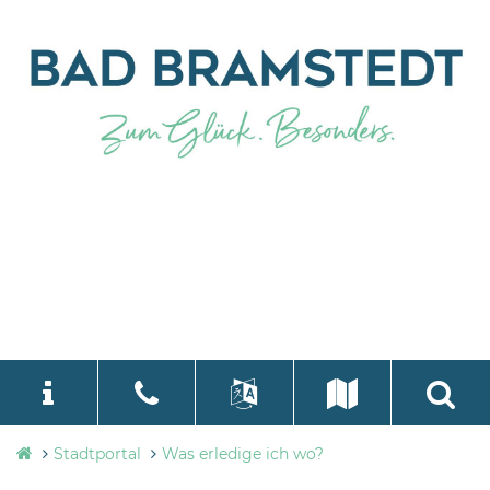
Stadtverwaltung
Stadtportal
Was erledige ich wo?
language
Select Language
▼
Bad