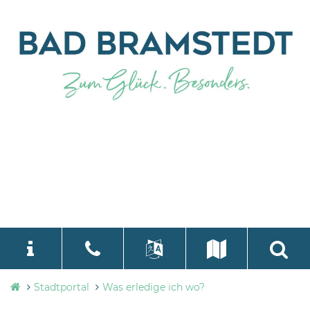
Stadtverwaltung
Stadtportal
Was erledige ich wo?
language
Select Language
▼
Bad