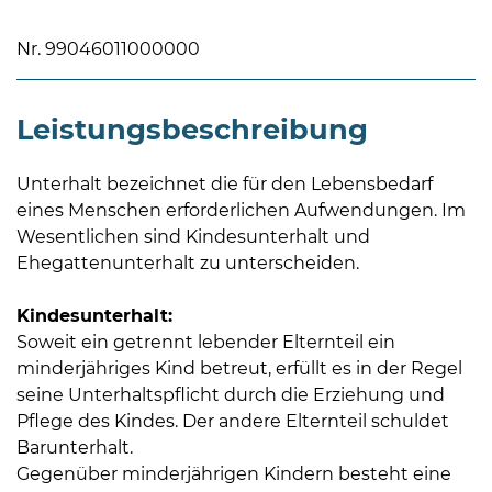
Nr. 99046011000000
Leistungsbeschreibung
08
Unterhalt bezeichnet die für den Lebensbedarf
-
eines Menschen erforderlichen Aufwendungen. Im
12
Wesentlichen sind Kindesunterhalt und
Uhr
Ehegattenunterhalt zu unterscheiden.
und
14
Kindesunterhalt:
-
Soweit ein getrennt lebender Elternteil ein
18
minderjähriges Kind betreut, erfüllt es in der Regel
Uhr
seine Unterhaltspflicht durch die Erziehung und
Pflege des Kindes. Der andere Elternteil schuldet
sowie
Barunterhalt.
außerhalb
Gegenüber minderjährigen Kindern besteht eine
der