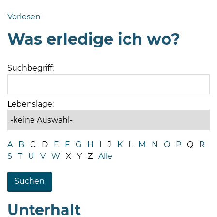
Bramstedt
Vorlesen
Bleeck 15-
Was erledige ich wo?
19
24576 Bad
Bramstedt
Suchbegriff:
04192-
506-
0
Lebenslage:
zentrale@badbramstedt.de
Mo,
Di,
A
B
C
D
E
F
G
H
I
J
K
L
M
N
O
P
Q
R
Fr
S
T
U
V
W
X
Y
Z
Alle
08
-
12
Uhr
Unterhalt
Do