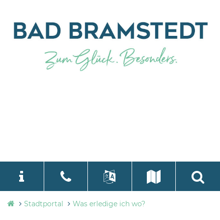
Stadtverwaltung
Stadtportal
Was erledige ich wo?
language
Select Language
▼
Bad