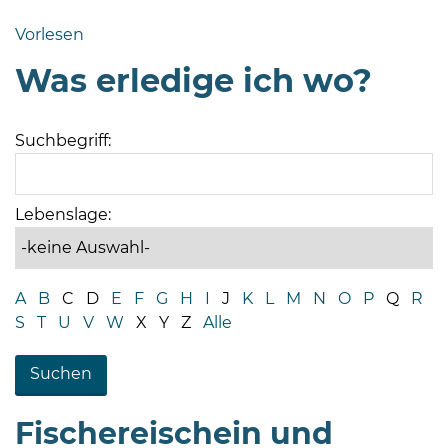
Bramstedt
Vorlesen
Bleeck 15-
Was erledige ich wo?
19
24576 Bad
Bramstedt
Suchbegriff:
04192-
506-
0
Lebenslage:
zentrale@badbramstedt.de
Mo,
Di,
A
B
C
D
E
F
G
H
I
J
K
L
M
N
O
P
Q
R
Fr
S
T
U
V
W
X
Y
Z
Alle
08
-
12
Uhr
Fischereischein und
Do