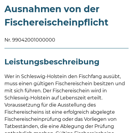
Ausnahmen von der
Fischereischeinpflicht
Nr. 99042001000000
08
-
Leistungsbeschreibung
12
Uhr
und
Wer in Schleswig-Holstein den Fischfang ausübt,
14
muss einen gültigen Fischereischein besitzen und
-
mit sich führen. Der Fischereischein wird in
18
Schleswig-Holstein auf Lebenszeit erteilt.
Uhr
Voraussetzung für die Ausstellung des
Fischereischeins ist eine erfolgreich abgelegte
sowie
Fischereischeinprüfung oder das Vorliegen von
außerhalb
Tatbeständen, die eine Ablegung der Prüfung
der