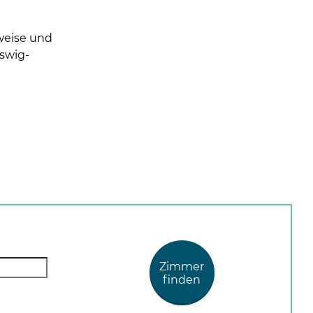
weise und
swig-
Zimmer
finden