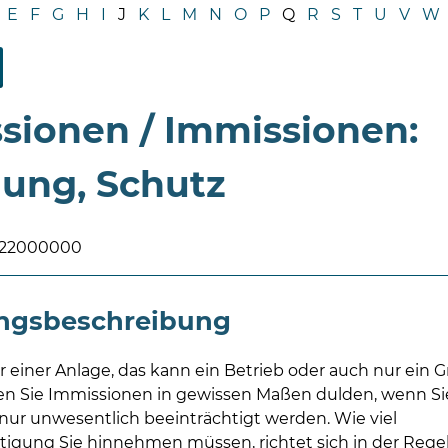
E
F
G
H
I
J
K
L
M
N
O
P
Q
R
S
T
U
V
W
sionen / Immissionen:
ung, Schutz
022000000
ungsbeschreibung
r einer Anlage, das kann ein Betrieb oder auch nur ein 
en Sie Immissionen in gewissen Maßen dulden, wenn Si
 nur unwesentlich beeinträchtigt werden. Wie viel
tigung Sie hinnehmen müssen, richtet sich in der Rege