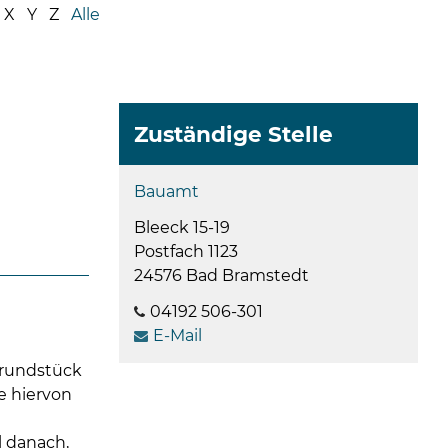
08
X
Y
Z
Alle
-
12
Uhr
und
14
Zuständige Stelle
-
18
Bauamt
Uhr
Bleeck 15-19
sowie
Postfach 1123
außerh
24576 Bad Bramstedt
der
Öffnun
04192 506-301
nach
E-Mail
Verein
Grundstück
e hiervon
l danach,