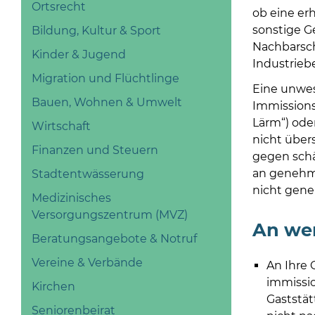
Ortsrecht
ob eine er
sonstige Ge
Bildung, Kultur & Sport
Nachbarsch
Kinder & Jugend
Industriebe
Migration und Flüchtlinge
Eine unwes
Bauen, Wohnen & Umwelt
Immissions
Lärm“) oder
Wirtschaft
nicht über
Finanzen und Steuern
gegen sch
an genehmi
Stadtentwässerung
nicht gen
Medizinisches
Versorgungszentrum (MVZ)
An we
Beratungsangebote & Notruf
Vereine & Verbände
An Ihre 
immissi
Kirchen
Gaststät
Seniorenbeirat