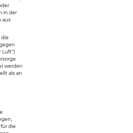
oder
m in der
n aus
 die
 gegen
 Luft“)
orsorge
ei werden
lt als an
e
ngen,
für die