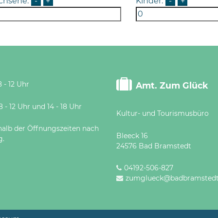
chsene:
-
+
Kinder:
-
+
 - 12 Uhr
Amt. Zum Glück
 Uhr und 14 - 18 Uhr
Kultur- und Tourismusbüro
halb der Öffnungszeiten nach
Bleeck 16
g.
24576 Bad Bramstedt
04192-506-827
zumglueck@badbramstedt