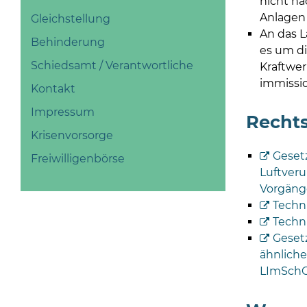
nicht n
Anlagen 
Gleichstellung
An das L
Behinderung
es um d
Schiedsamt / Verantwortliche
Kraftwer
immissi
Kontakt
Impressum
Recht
Krisenvorsorge
Geset
Freiwilligenbörse
Luftveru
Vorgäng
Techni
Techn
Geset
ähnlich
LImSchG