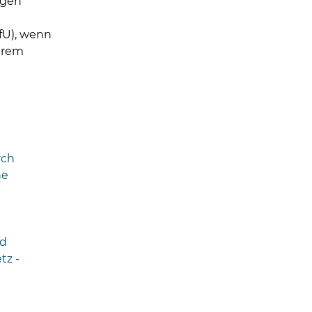
igen
fU), wenn
erem
rch
he
nd
tz -