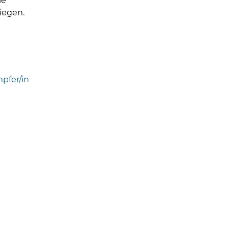
ie
iegen.
pfer/in