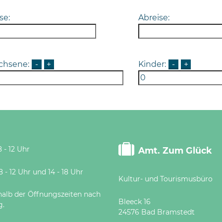
se:
Abreise:
chsene:
-
+
Kinder:
-
+
 - 12 Uhr
Amt. Zum Glück
 Uhr und 14 - 18 Uhr
Kultur- und Tourismusbüro
halb der Öffnungszeiten nach
Bleeck 16
g.
24576 Bad Bramstedt