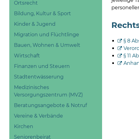
jeweilige T
Ortsrecht
personelle
Bildung, Kultur & Sport
Recht
Kinder & Jugend
Migration und Flüchtlinge
§ 8 Ab
Bauen, Wohnen & Umwelt
Veror
§ 11 A
Wirtschaft
Anhan
Finanzen und Steuern
Stadtentwässerung
Medizinisches
Versorgungszentrum (MVZ)
Beratungsangebote & Notruf
Vereine & Verbände
Kirchen
Seniorenbeirat