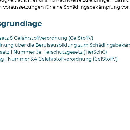
ätigkeit aus. Hierfür sind Nachweise zu erbringen, dass d
n Voraussetzungen für eine Schädlingsbekämpfung vorl
sgrundlage
satz 8 Gefahrstoffverordnung (GefStoffV)
dnung über die Berufsausbildung zum Schädlingsbekäm
bsatz 1 Nummer 3e Tierschutzgesetz (TierSchG)
g I Nummer 3.4 Gefahrstoffverordnung (GefStoffV)