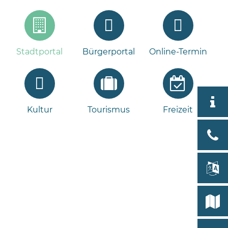
Stadtportal
Bürgerportal
Online-Termin
Aktuell
Kultur
Tourismus
Freizeit
Stad
Bad
Bram
lan
Select
Bleeck 
19
Stadtp
24576 
Bramst