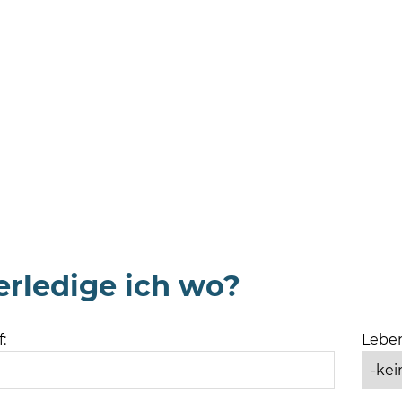
rledige ich wo?
:
Leben