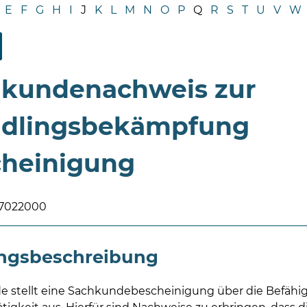
E
F
G
H
I
J
K
L
M
N
O
P
Q
R
S
T
U
V
W
kundenachweis zur
ädlingsbekämpfung
heinigung
17022000
ungsbeschreibung
e stellt eine Sachkundebescheinigung über die Befähig