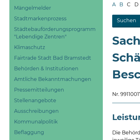
A
B
C
D
Mängelmelder
Stadtmarkenprozess
Städtebauförderungsprogramm
"Lebendige Zentren"
Sach
Klimaschutz
Sch
Fairtrade Stadt Bad Bramstedt
Behörden & Institutionen
Besc
Amtliche Bekanntmachungen
Pressemitteilungen
Nr. 991100
Stellenangebote
Ausschreibungen
Leist
Kommunalpolitik
Beflaggung
Die Behörd