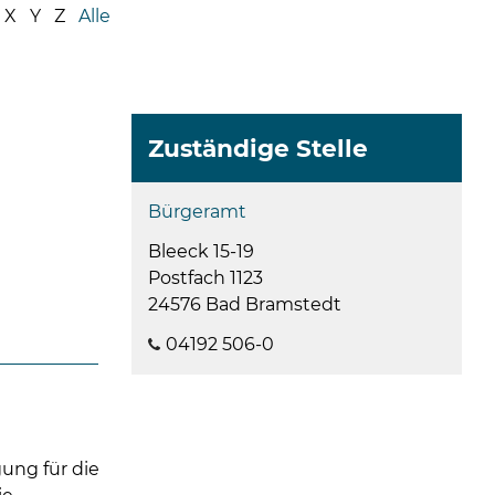
08
X
Y
Z
Alle
-
12
Uhr
und
14
Zuständige Stelle
-
18
Bürgeramt
Uhr
Bleeck 15-19
sowie
Postfach 1123
außerh
24576 Bad Bramstedt
der
Öffnun
04192 506-0
nach
Verein
ung für die