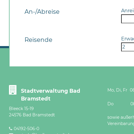
Anrei
An-/Abreise
Erwa
Reisende
Mo, Di, Fr 08
Stadtverwaltung Bad
Bramstedt
Do 08 - 12
Bleeck 15-19
24576 Bad Bramstedt
sowie außer
Vereinbarun
04192-506-0