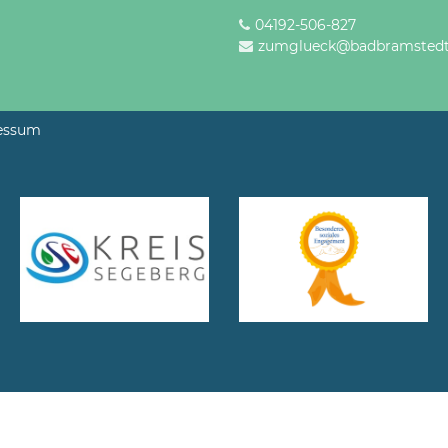
04192-506-827
zumglueck@badbramstedt
essum