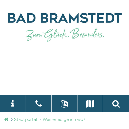
Stadtverwaltung
Stadtportal
Was erledige ich wo?
language
Select Language
▼
Bad