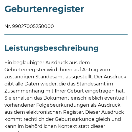
Geburtenregister
Nr. 99027005250000
Leistungsbeschreibung
08
-
12
Ein beglaubigter Ausdruck aus dem
Uhr
Geburtenregister wird Ihnen auf Antrag vom
und
zuständigen Standesamt ausgestellt. Der Ausdruck
14
gibt alle Daten wieder, die das Standesamt im
-
Zusammenhang mit Ihrer Geburt eingetragen hat.
18
Sie erhalten das Dokument einschließlich eventuell
Uhr
vorhandener Folgebeurkundungen als Ausdruck
aus dem elektronischen Register. Dieser Ausdruck
sowie
kommt rechtlich der Geburtsurkunde gleich und
außerhalb
kann im behördlichen Kontext statt dieser
der