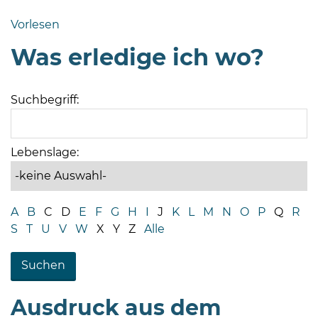
Bramstedt
Vorlesen
Bleeck 15-
Was erledige ich wo?
19
24576 Bad
Bramstedt
Suchbegriff:
04192-
506-
0
Lebenslage:
zentrale@badbramstedt.de
Mo,
Di,
A
B
C
D
E
F
G
H
I
J
K
L
M
N
O
P
Q
R
Fr
S
T
U
V
W
X
Y
Z
Alle
08
-
12
Uhr
Ausdruck aus dem
Do