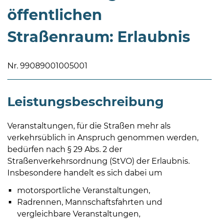
öffentlichen
Straßenraum: Erlaubnis
Nr. 99089001005001
08
-
Leistungsbeschreibung
12
Uhr
und
Veranstaltungen, für die Straßen mehr als
14
verkehrsüblich in Anspruch genommen werden,
-
bedürfen nach § 29 Abs. 2 der
18
Straßenverkehrsordnung (StVO) der Erlaubnis.
Uhr
Insbesondere handelt es sich dabei um
sowie
motorsportliche Veranstaltungen,
außerhalb
Radrennen, Mannschaftsfahrten und
der
vergleichbare Veranstaltungen,