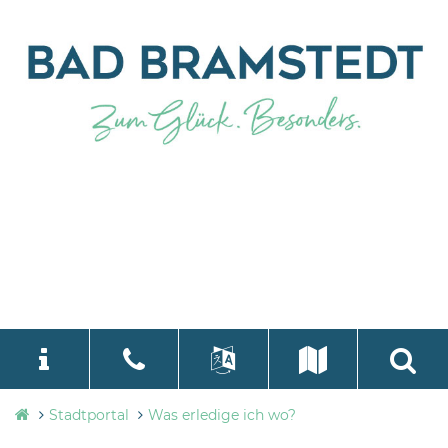
Stadtverwaltung
Stadtportal
Was erledige ich wo?
language
Select Language
▼
Bad