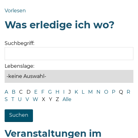
Bramstedt
Vorlesen
Bleeck 15-
Was erledige ich wo?
19
24576 Bad
Bramstedt
Suchbegriff:
04192-
506-
0
Lebenslage:
zentrale@badbramstedt.de
Mo,
Di,
A
B
C
D
E
F
G
H
I
J
K
L
M
N
O
P
Q
R
Fr
S
T
U
V
W
X
Y
Z
Alle
08
-
12
Uhr
Veranstaltungen im
Do