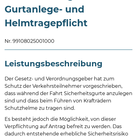
Gurtanlege- und
Helmtragepflicht
Nr. 99108025001000
08
-
Leistungsbeschreibung
12
Uhr
und
Der Gesetz- und Verordnungsgeber hat zum
14
Schutz der Verkehrsteilnehmer vorgeschrieben,
-
dass während der Fahrt Sicherheitsgurte anzulegen
18
sind und dass beim Führen von Krafträdern
Uhr
Schutzhelme zu tragen sind.
sowie
Es besteht jedoch die Möglichkeit, von dieser
außerhalb
Verpflichtung auf Antrag befreit zu werden. Das
der
dadurch entstehende erhebliche Sicherheitsrisiko