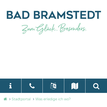
Stadtverwaltung
Stadtportal
Was erledige ich wo?
language
Select Language
▼
Bad