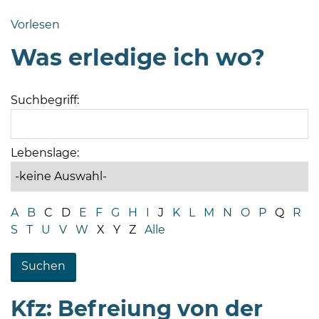
Bramstedt
Vorlesen
Bleeck 15-
Was erledige ich wo?
19
24576 Bad
Bramstedt
Suchbegriff:
04192-
506-
0
Lebenslage:
zentrale@badbramstedt.de
Mo,
Di,
A
B
C
D
E
F
G
H
I
J
K
L
M
N
O
P
Q
R
Fr
S
T
U
V
W
X
Y
Z
Alle
08
-
12
Uhr
Kfz: Befreiung von der
Do