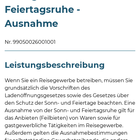
Feiertagsruhe -
Ausnahme
Nr. 99050026001001
08
-
Leistungsbeschreibung
12
Uhr
und
Wenn Sie ein Reisegewerbe betreiben, müssen Sie
14
grundsätzlich die Vorschriften des
-
Ladenöffnungsgesetzes sowie des Gesetzes über
18
den Schutz der Sonn- und Feiertage beachten. Eine
Uhr
Ausnahme von der Sonn- und Feiertagsruhe gilt für
das Anbieten (Feilbieten) von Waren sowie für
sowie
gastgewerbliche Tätigkeiten im Reisegewerbe.
außerhalb
Außerdem gelten die Ausnahmebestimmungen
der