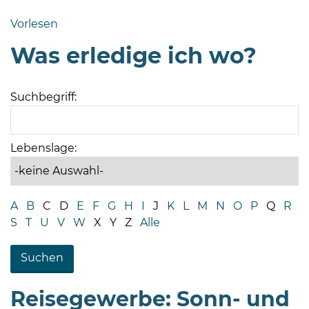
Bramstedt
Vorlesen
Bleeck 15-
Was erledige ich wo?
19
24576 Bad
Bramstedt
Suchbegriff:
04192-
506-
0
Lebenslage:
zentrale@badbramstedt.de
Mo,
Di,
A
B
C
D
E
F
G
H
I
J
K
L
M
N
O
P
Q
R
Fr
S
T
U
V
W
X
Y
Z
Alle
08
-
12
Uhr
Reisegewerbe: Sonn- und
Do