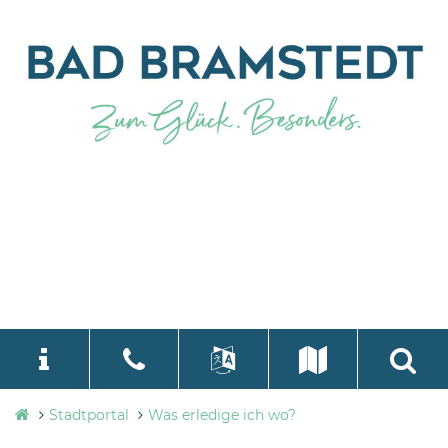
Stadtverwaltung
Stadtportal
Was erledige ich wo?
language
Select Language
▼
Bad