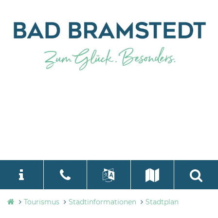
Tourismusbüro
Tourismus
Stadtinformationen
Stadtplan
language
Select Language
▼
Bad