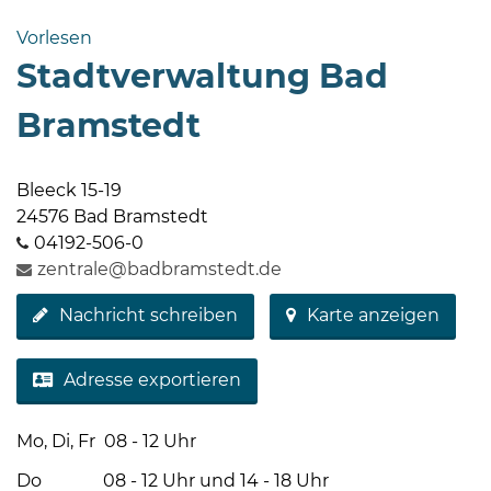
Bramstedt
Vorlesen
Bleeck 15-
Stadtverwaltung Bad
19
24576 Bad
Bramstedt
Bramstedt
http://www.bad-
Bleeck 15-19
bramstedt.de
24576 Bad Bramstedt
04192-506-0
zentrale@badbramstedt.de
Nachricht schreiben
Karte anzeigen
Adresse exportieren
Mo, Di, Fr 08 - 12 Uhr
Do 08 - 12 Uhr und 14 - 18 Uhr