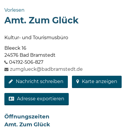
Bramstedt
Vorlesen
Bleeck 15-
Amt. Zum Glück
19
24576 Bad
Bramstedt
Kultur- und Tourismusbüro
http://www.bad-
Bleeck 16
bramstedt.de
24576 Bad Bramstedt
04192-506-827
zumglueck@badbramstedt.de
Nachricht schreiben
Karte anzeigen
Adresse exportieren
Öffnungszeiten
Amt. Zum Glück