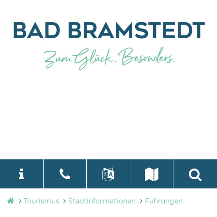
Tourismusbüro
Tourismus
Stadtinformationen
Führungen
language
Select Language
▼
Bad