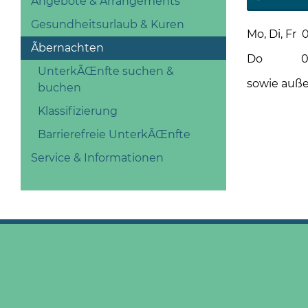
Angebote & Arrangements
Gesundheitsurlaub & Kuren
Mo, Di, Fr 0
Ãbernachten
Do 08 - 1
UnterkÃŒnfte suchen &
sowie auße
buchen
Klassifizierung
Barrierefreie UnterkÃŒnfte
Service & Informationen