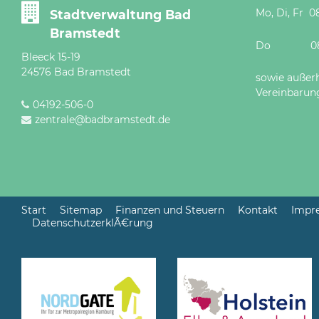
Mo, Di, Fr 08
Stadtverwaltung Bad
Bramstedt
Do 08 - 12
Bleeck 15-19
24576 Bad Bramstedt
sowie außer
Vereinbarun
04192-506-0
zentrale@badbramstedt.de
Start
Sitemap
Finanzen und Steuern
Kontakt
Impr
DatenschutzerklÃ€rung