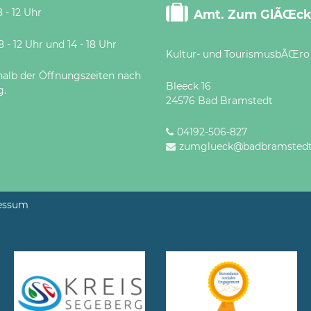
 - 12 Uhr
Amt. Zum GlÃŒc
 Uhr und 14 - 18 Uhr
Kultur- und TourismusbÃŒro
halb der Öffnungszeiten nach
Bleeck 16
g.
24576 Bad Bramstedt
04192-506-827
zumglueck@badbramstedt
essum