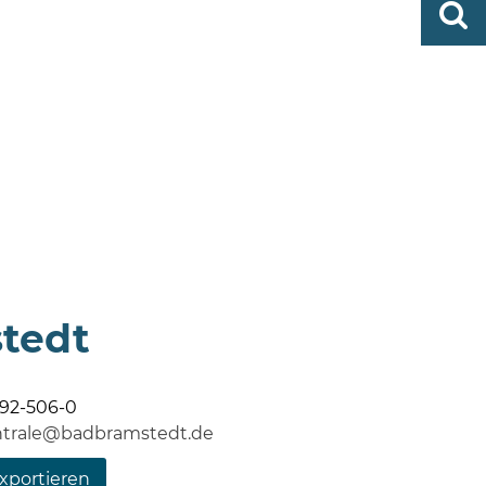
http
finden
bramst
tedt
92-506-0
ntrale@badbramstedt.de
xportieren