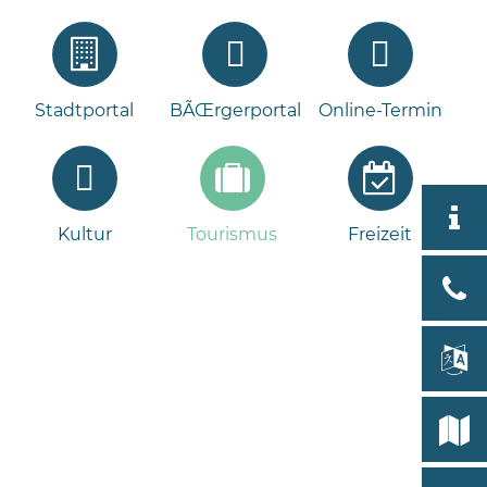
Stadtportal
BÃŒrgerportal
Online-Termin
Aktuell
Kultur
Tourismus
Freizeit
Tour
Bad
Bram
lan
Select
Bleeck 
19
Stadtp
24576 
Bramst