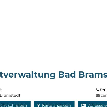
tverwaltung Bad Brams
9
041
 Bramstedt
ze
icht schreiben
Karte anzeigen
Adresse e