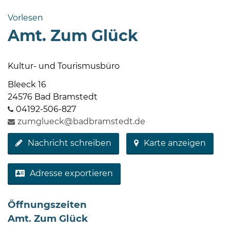
Bramstedt
Vorlesen
Bleeck 15-
Amt. Zum Glück
19
24576 Bad
Bramstedt
Kultur- und Tourismusbüro
04192-
Bleeck 16
506-
24576 Bad Bramstedt
0
04192-506-827
zentrale@badbramstedt.de
zumglueck@badbramstedt.de
Mo,
Nachricht schreiben
Karte anzeigen
Di,
Fr
08
Adresse exportieren
-
12
Öffnungszeiten
Uhr
Amt. Zum Glück
Do