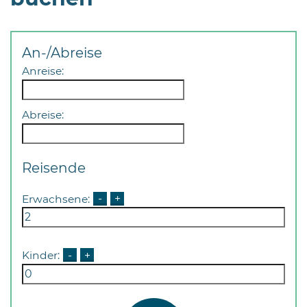
Öffnungszeiten
nach
Vereinbarung.
An-/Abreise
Anreise:
Abreise:
Reisende
Erwachsene:
-
+
Kinder:
-
+