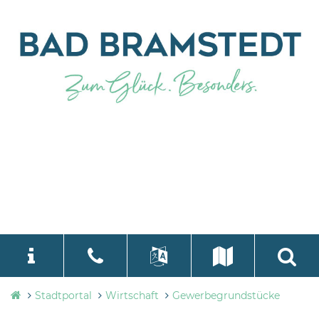
Stadtverwaltung
Stadtportal
Wirtschaft
Gewerbegrundstücke
language
Select Language
▼
Bad