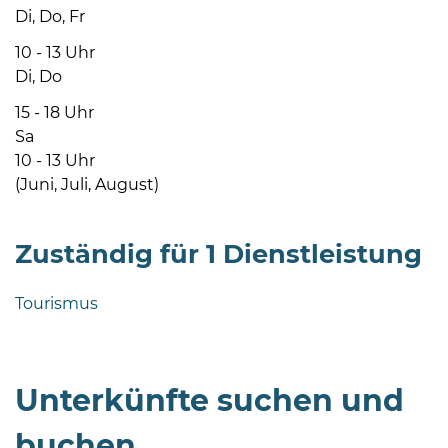
Di, Do, Fr
10 - 13 Uhr
Di, Do
15 - 18 Uhr
Sa
08
10 - 13 Uhr
-
(Juni, Juli, August)
12
Uhr
Zuständig für 1 Dienstleistung
und
14
-
Tourismus
18
Uhr
sowie
Unterkünfte suchen und
außerhalb
der
buchen