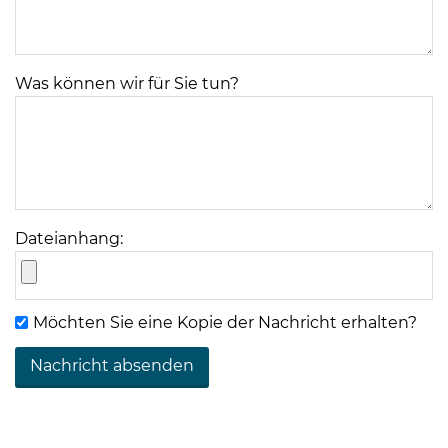
Was können wir für Sie tun?
08
-
12
Uhr
Dateianhang:
und
14
-
Möchten Sie eine Kopie der Nachricht erhalten?
18
Uhr
sowie
außerhalb
der