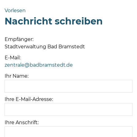
Bramstedt
Vorlesen
Bleeck 15-
Nachricht schreiben
19
24576 Bad
Bramstedt
Empfänger:
Stadtverwaltung Bad Bramstedt
04192-
506-
E-Mail:
0
zentrale@badbramstedt.de
zentrale@badbramstedt.de
Ihr Name:
Mo,
Di,
Fr
Ihre E-Mail-Adresse:
08
-
12
Uhr
Ihre Anschrift:
Do