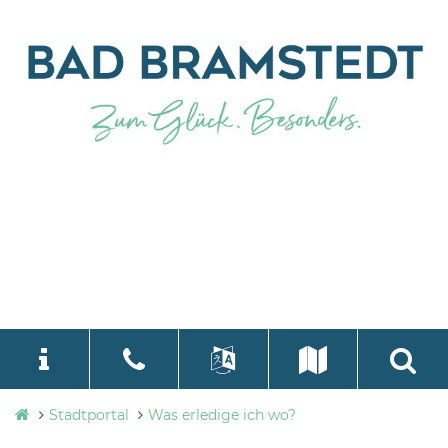
Stadtverwaltung
Stadtportal
Was erledige ich wo?
language
Select Language
▼
Bad