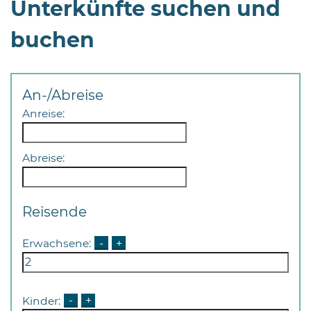
Unterkünfte suchen und
Öffnungszeiten
nach
buchen
Vereinbarung.
An-/Abreise
Anreise:
Abreise:
Reisende
Erwachsene:
-
+
Kinder:
-
+