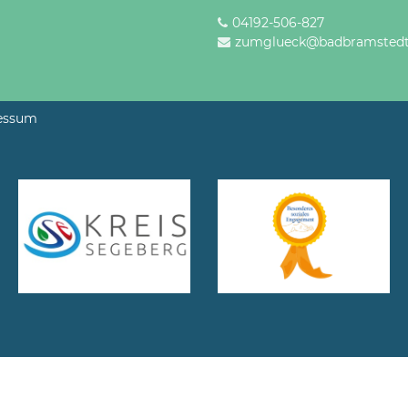
04192-506-827
zumglueck@badbramstedt
essum