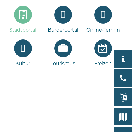
Stadtportal
Bürgerportal
Online-Termin
Aktuell
Kultur
Tourismus
Freizeit
Stad
Bad
Bram
lan
Select
Bleeck 
19
Stadtp
24576 
Bramst