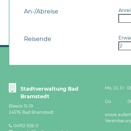
Anrei
An-/Abreise
Erwa
Reisende
Mo, Di, Fr 08
Stadtverwaltung Bad
Bramstedt
Do 08 - 12
Bleeck 15-19
24576 Bad Bramstedt
sowie außer
Vereinbarun
04192-506-0