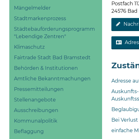
Postfach 11
Mängelmelder
24576 Bad
Stadtmarkenprozess
Nachr
Städtebauförderungsprogramm
"Lebendige Zentren"
Adres
Klimaschutz
Fairtrade Stadt Bad Bramstedt
Zustän
Behörden & Institutionen
Amtliche Bekanntmachungen
Adresse au
Pressemitteilungen
Auskunfts-
Auskunftss
Stellenangebote
Beglaubig
Ausschreibungen
Bei Verlus
Kommunalpolitik
einfache M
Beflaggung