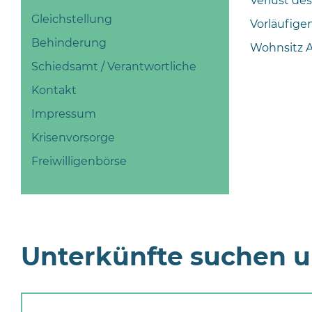
Verlust de
Gleichstellung
Vorläufige
Behinderung
Wohnsitz 
Schiedsamt / Verantwortliche
Kontakt
Impressum
Krisenvorsorge
Freiwilligenbörse
Unterkünfte suchen 