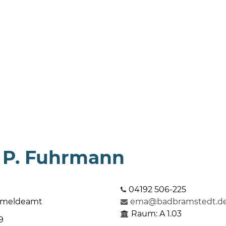
 P. Fuhrmann
04192 506-225
rmeldeamt
ema@badbramstedt.d
Raum: A 1.03
9