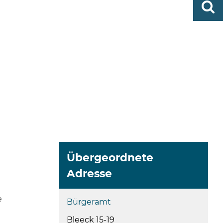
0419
finden
506-
0
zent
Mo,
Di,
Fr
08
-
12
Uhr
Do
Übergeordnete
Adresse
e
Bürgeramt
Bleeck 15-19