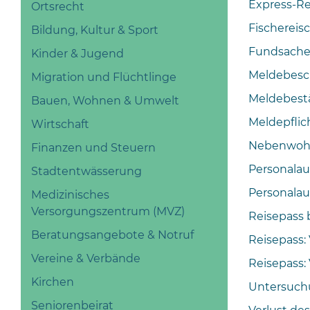
Express-Re
Ortsrecht
Fischereis
Bildung, Kultur & Sport
Fundsache
Kinder & Jugend
Meldebesc
Migration und Flüchtlinge
Meldebest
Bauen, Wohnen & Umwelt
Meldepflic
Wirtschaft
Nebenwoh
Finanzen und Steuern
Personalau
Stadtentwässerung
Personalau
Medizinisches
Versorgungszentrum (MVZ)
Reisepass 
Beratungsangebote & Notruf
Reisepass:
Vereine & Verbände
Reisepass: 
Kirchen
Untersuch
Seniorenbeirat