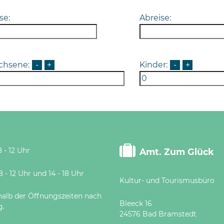
se:
Abreise:
chsene:
-
+
Kinder:
-
+
 - 12 Uhr
Amt. Zum Glück
 Uhr und 14 - 18 Uhr
Kultur- und Tourismusbüro
halb der Öffnungszeiten nach
Bleeck 16
g.
24576 Bad Bramstedt