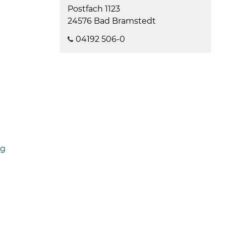
08
Postfach 1123
-
24576 Bad Bramstedt
12
Uhr
04192 506-0
und
14
-
18
Uhr
sowie
außerh
der
ng
Öffnun
nach
Verein