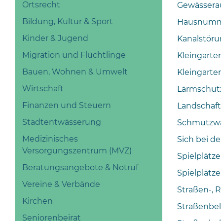
Ortsrecht
Gewässerau
Bildung, Kultur & Sport
Hausnumm
Kinder & Jugend
Kanalstör
Migration und Flüchtlinge
Kleingart
Bauen, Wohnen & Umwelt
Kleingarte
Wirtschaft
Lärmschut
Finanzen und Steuern
Landschaf
Stadtentwässerung
Schmutzwa
Medizinisches
Sich bei d
Versorgungszentrum (MVZ)
Spielplätze
Beratungsangebote & Notruf
Spielplätz
Vereine & Verbände
Straßen-,
Kirchen
Straßenbe
Seniorenbeirat