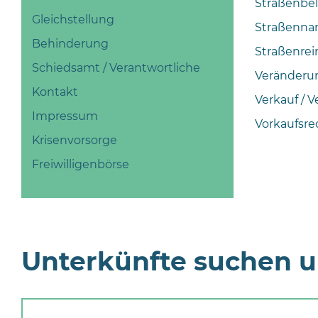
Straßenbe
Gleichstellung
Straßenna
Behinderung
Straßenrei
Schiedsamt / Verantwortliche
Veränderu
Kontakt
Verkauf / 
Impressum
Vorkaufsr
Krisenvorsorge
Freiwilligenbörse
Unterkünfte suchen 