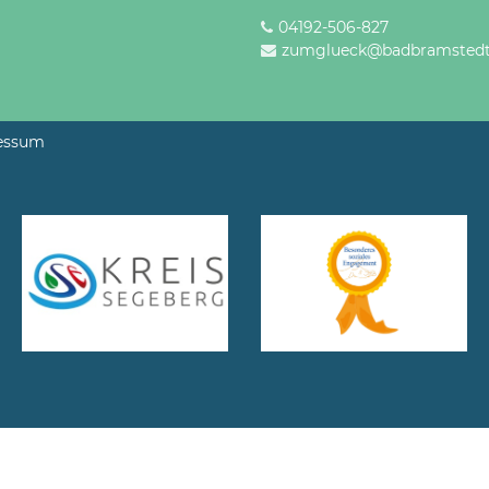
04192-506-827
zumglueck@badbramstedt
essum