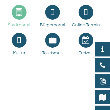
Stadtportal
Bürgerportal
Online-Termin
Aktuell
Kultur
Tourismus
Freizeit
Stad
Bad
Bram
lan
Select
Bleeck 
19
Stadtp
24576 
Bramst