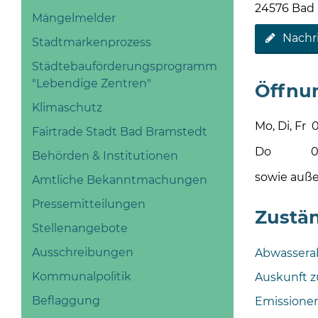
24576 Bad
Mängelmelder
Nachr
Stadtmarkenprozess
Städtebauförderungsprogramm
"Lebendige Zentren"
Öffnu
Klimaschutz
Mo, Di, Fr 0
Fairtrade Stadt Bad Bramstedt
Do 08 - 1
Behörden & Institutionen
sowie auße
Amtliche Bekanntmachungen
Pressemitteilungen
Zustän
Stellenangebote
Ausschreibungen
Abwassera
Kommunalpolitik
Auskunft 
Beflaggung
Emissionen