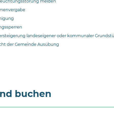
leuchtungsstörung melden
menvergabe
nigung
ngssperren
Versteigerung landeseigener oder kommunaler Grundst
echt der Gemeinde Ausübung
und buchen