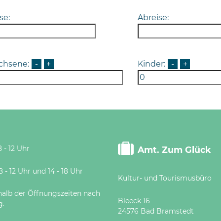
se:
Abreise:
chsene:
-
+
Kinder:
-
+
 - 12 Uhr
Amt. Zum Glück
 Uhr und 14 - 18 Uhr
Kultur- und Tourismusbüro
halb der Öffnungszeiten nach
Bleeck 16
g.
24576 Bad Bramstedt