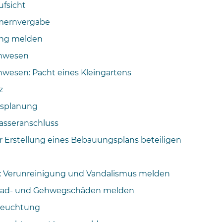
fsicht
ernvergabe
ung melden
enwesen
nwesen: Pacht eines Kleingartens
z
tsplanung
sseranschluss
er Erstellung eines Bebauungsplans beteiligen
e: Verunreinigung und Vandalismus melden
 Rad- und Gehwegschäden melden
leuchtung