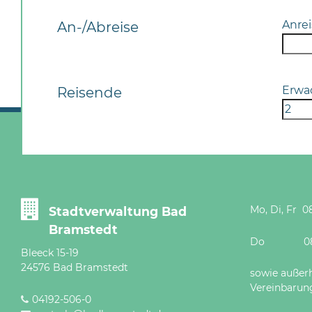
Anrei
An-/Abreise
Erwa
Reisende
Mo, Di, Fr 08
Stadtverwaltung Bad
Bramstedt
Do 08 - 12
Bleeck 15-19
24576 Bad Bramstedt
sowie außer
Vereinbarun
04192-506-0