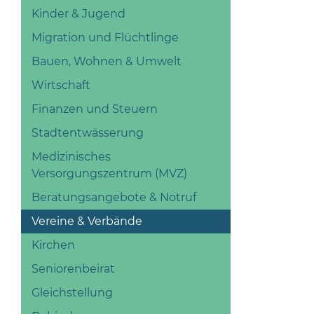
Kinder & Jugend
Migration und Flüchtlinge
Bauen, Wohnen & Umwelt
Wirtschaft
Finanzen und Steuern
Stadtentwässerung
Medizinisches
Versorgungszentrum (MVZ)
Beratungsangebote & Notruf
Vereine & Verbände
Kirchen
Seniorenbeirat
Gleichstellung