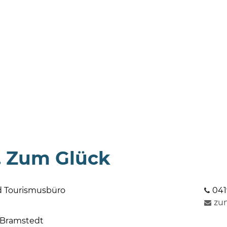
 Zum Glück
d Tourismusbüro
041
zu
 Bramstedt