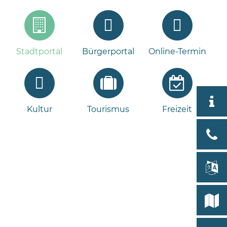
Stadtportal
Bürgerportal
Online-Termin
Aktuell
Kultur
Tourismus
Freizeit
Stad
Bad
Bram
lan
Select
Bleeck 
19
Stadtp
24576 
Bramst