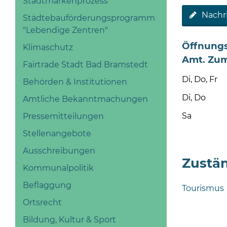
Stadtmarkenprozess
Nachr
Städtebauförderungsprogramm
"Lebendige Zentren"
Öffnungs
Klimaschutz
Amt. Zum
Fairtrade Stadt Bad Bramstedt
Di, Do, Fr
Behörden & Institutionen
Di, Do
Amtliche Bekanntmachungen
Sa
Pressemitteilungen
Stellenangebote
Ausschreibungen
Zustän
Kommunalpolitik
Beflaggung
Tourismus
Ortsrecht
Bildung, Kultur & Sport