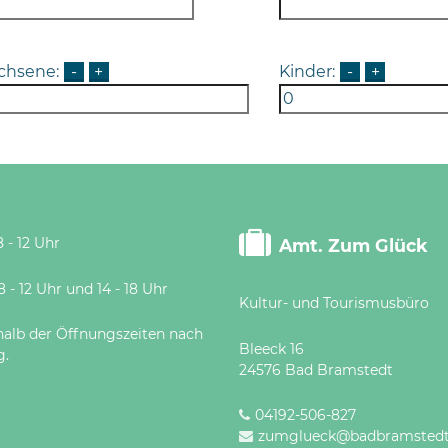
chsene:
-
+
Kinder:
-
+
 - 12 Uhr
Amt. Zum Glück
 Uhr und 14 - 18 Uhr
Kultur- und Tourismusbüro
halb der Öffnungszeiten nach
Bleeck 16
g.
24576 Bad Bramstedt
04192-506-827
zumglueck@badbramstedt