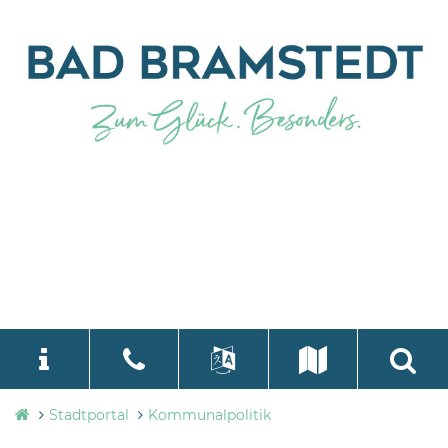
Stadtverwaltung
Stadtportal
Kommunalpolitik
language
Select Language
▼
Bad