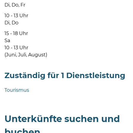
Di, Do, Fr
10 - 13 Uhr
Di, Do
15 - 18 Uhr
Sa
08
10 - 13 Uhr
-
(Juni, Juli, August)
12
Uhr
Zuständig für 1 Dienstleistung
und
14
-
Tourismus
18
Uhr
sowie
Unterkünfte suchen und
außerhalb
der
buchen