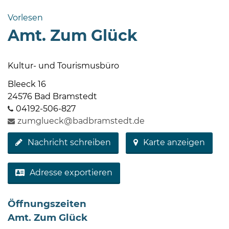
Bramstedt
Vorlesen
Bleeck 15-
Amt. Zum Glück
19
24576 Bad
Bramstedt
Kultur- und Tourismusbüro
04192-
Bleeck 16
506-
24576 Bad Bramstedt
0
04192-506-827
zentrale@badbramstedt.de
zumglueck@badbramstedt.de
Mo,
Nachricht schreiben
Karte anzeigen
Di,
Fr
08
Adresse exportieren
-
12
Öffnungszeiten
Uhr
Amt. Zum Glück
Do