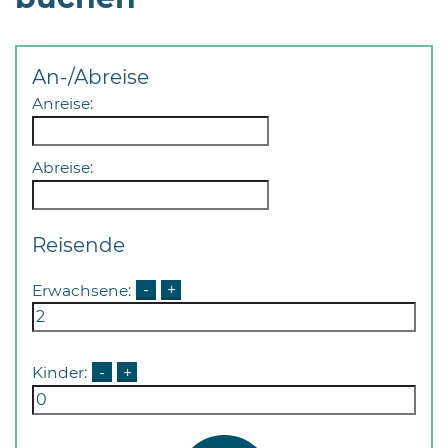
Öffnungszeiten
nach
Vereinbarung.
An-/Abreise
Anreise:
Abreise:
Reisende
Erwachsene:
-
+
Kinder:
-
+