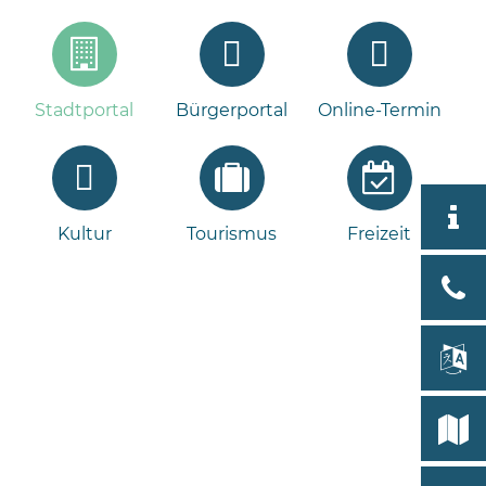
Stadtportal
Bürgerportal
Online-Termin
Aktuell
Kultur
Tourismus
Freizeit
Stad
Bad
Bram
lan
Select
Bleeck 
19
Stadtp
24576 
Bramst