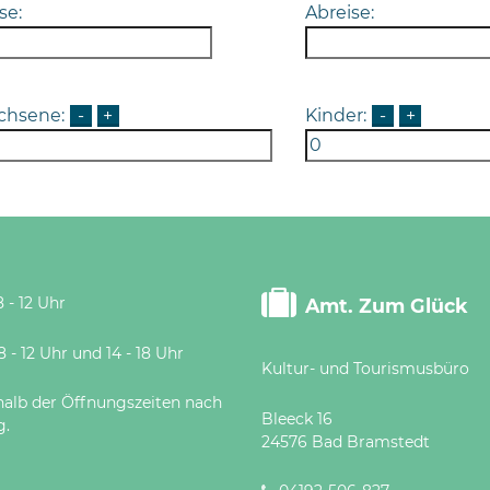
se:
Abreise:
chsene:
-
+
Kinder:
-
+
 - 12 Uhr
Amt. Zum Glück
 Uhr und 14 - 18 Uhr
Kultur- und Tourismusbüro
halb der Öffnungszeiten nach
Bleeck 16
g.
24576 Bad Bramstedt