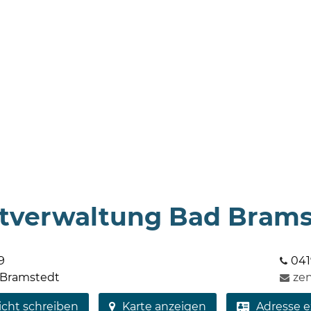
tverwaltung Bad Brams
9
041
 Bramstedt
ze
icht schreiben
Karte anzeigen
Adresse e