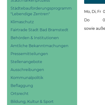
Stadtmarkenprozess
Städtebauförderungsprogramm
Mo, Di, Fr 0
"Lebendige Zentren"
Do 08 - 1
Klimaschutz
sowie auße
Fairtrade Stadt Bad Bramstedt
Behörden & Institutionen
Amtliche Bekanntmachungen
Pressemitteilungen
Stellenangebote
Ausschreibungen
Kommunalpolitik
Beflaggung
Ortsrecht
Bildung, Kultur & Sport