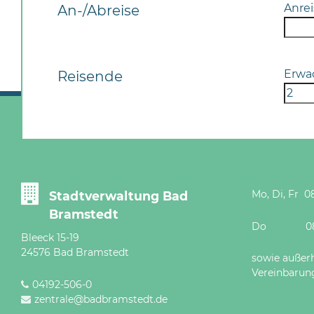
Anrei
An-/Abreise
Erwa
Reisende
Mo, Di, Fr 08
Stadtverwaltung Bad
Bramstedt
Do 08 - 12
Bleeck 15-19
24576 Bad Bramstedt
sowie außer
Vereinbarun
04192-506-0
zentrale@badbramstedt.de