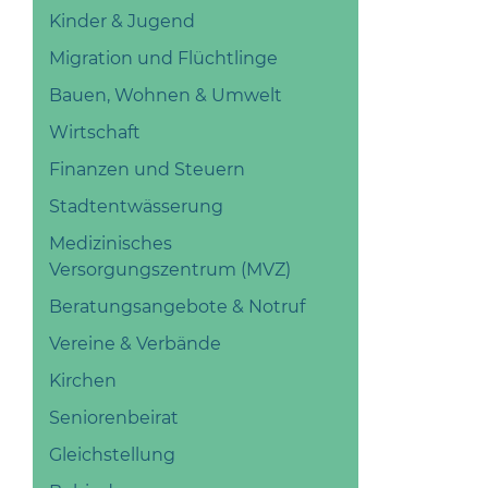
Kinder & Jugend
Migration und Flüchtlinge
Bauen, Wohnen & Umwelt
Wirtschaft
Finanzen und Steuern
Stadtentwässerung
Medizinisches
Versorgungszentrum (MVZ)
Beratungsangebote & Notruf
Vereine & Verbände
Kirchen
Seniorenbeirat
Gleichstellung