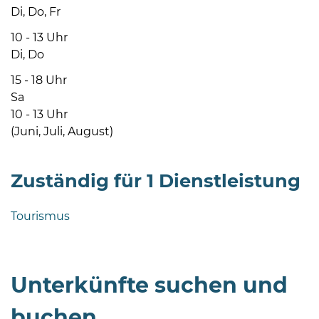
Di, Do, Fr
10 - 13 Uhr
Di, Do
15 - 18 Uhr
Sa
08
10 - 13 Uhr
-
(Juni, Juli, August)
12
Uhr
Zuständig für 1 Dienstleistung
und
14
-
Tourismus
18
Uhr
sowie
Unterkünfte suchen und
außerhalb
der
buchen