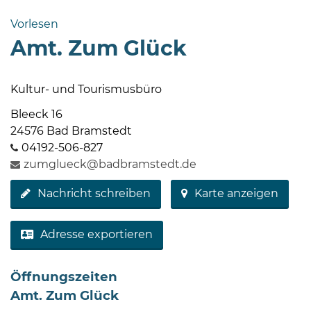
Bramstedt
Vorlesen
Bleeck 15-
Amt. Zum Glück
19
24576 Bad
Bramstedt
Kultur- und Tourismusbüro
04192-
Bleeck 16
506-
24576 Bad Bramstedt
0
04192-506-827
zentrale@badbramstedt.de
zumglueck@badbramstedt.de
Mo,
Nachricht schreiben
Karte anzeigen
Di,
Fr
08
Adresse exportieren
-
12
Öffnungszeiten
Uhr
Amt. Zum Glück
Do