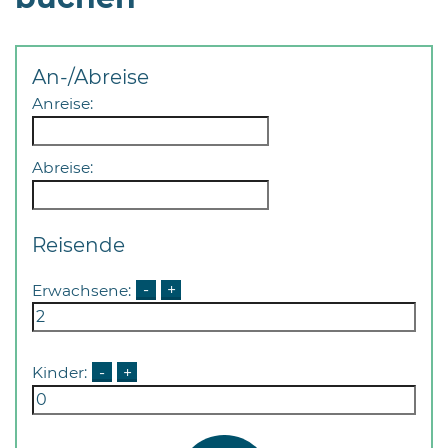
Öffnungszeiten
nach
Vereinbarung.
An-/Abreise
Anreise:
Abreise:
Reisende
Erwachsene:
-
+
Kinder:
-
+