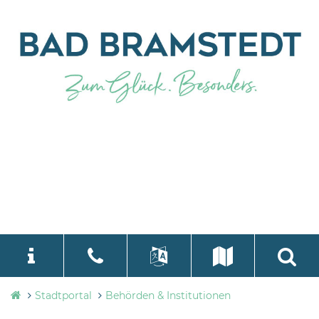
Stadtverwaltung
Stadtportal
Behörden & Institutionen
language
Select Language
▼
Bad