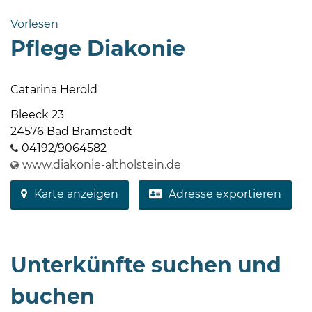
Bramstedt
Vorlesen
Bleeck 15-
Pflege Diakonie
19
24576 Bad
Bramstedt
Catarina Herold
04192-
Bleeck 23
506-
24576 Bad Bramstedt
0
04192/9064582
zentrale@badbramstedt.de
www.diakonie-altholstein.de
Mo,
Karte anzeigen
Adresse exportieren
Di,
Fr
08
-
Unterkünfte suchen und
12
Uhr
buchen
Do