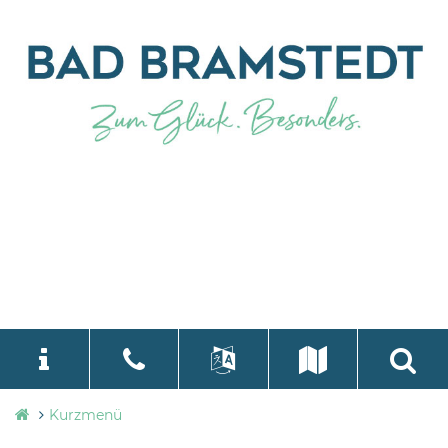
Stadtverwaltung
Kurzmenü
language
Select Language
▼
Bad