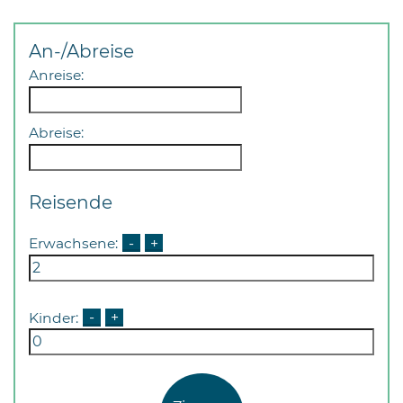
An-/Abreise
Anreise:
Abreise:
08
-
12
Reisende
Uhr
und
Erwachsene:
-
+
14
-
18
Uhr
Kinder:
-
+
sowie
außerhalb
der