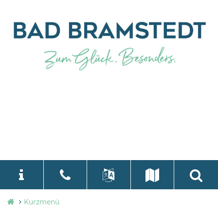
Stadtverwaltung
Kurzmenü
language
Select Language
▼
Bad