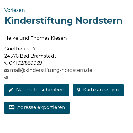
Bramstedt
Vorlesen
Bleeck 15-
Kinderstiftung Nordstern
19
24576 Bad
Bramstedt
Heike und Thomas Klesen
04192-
Goethering 7
506-
24576 Bad Bramstedt
0
04192/889939
zentrale@badbramstedt.de
mail@kinderstiftung-nordstern.de
Mo,
Di,
Nachricht schreiben
Karte anzeigen
Fr
08
-
Adresse exportieren
12
Uhr
Do