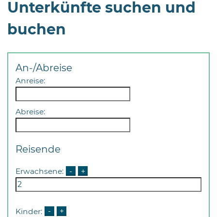
Unterkünfte suchen und
buchen
An-/Abreise
08
Anreise:
-
12
Uhr
Abreise:
und
14
-
Reisende
18
Uhr
Erwachsene:
-
+
sowie
außerhalb
der
Kinder:
-
+