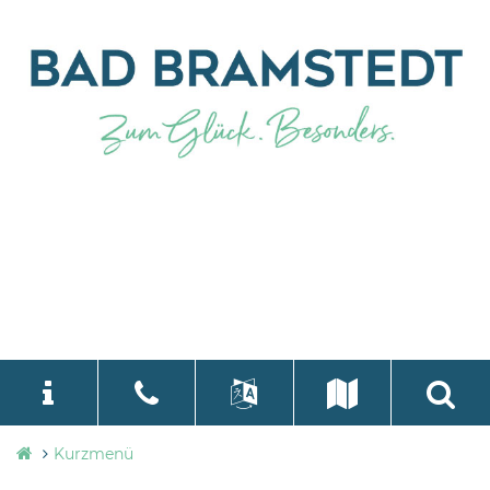
Stadtverwaltung
Kurzmenü
language
Select Language
▼
Bad