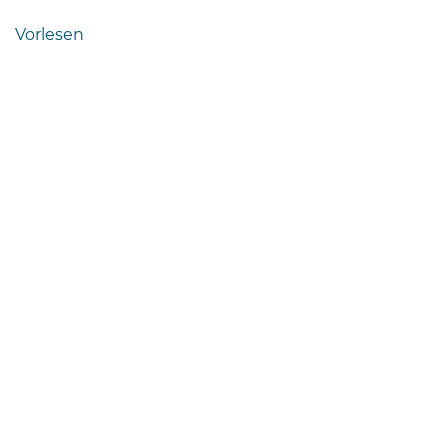
Bramstedt
Vorlesen
Bleeck 15-
19
24576 Bad
Bramstedt
04192-
506-
0
zentrale@badbramstedt.de
Mo,
Di,
Fr
08
-
12
Uhr
Do