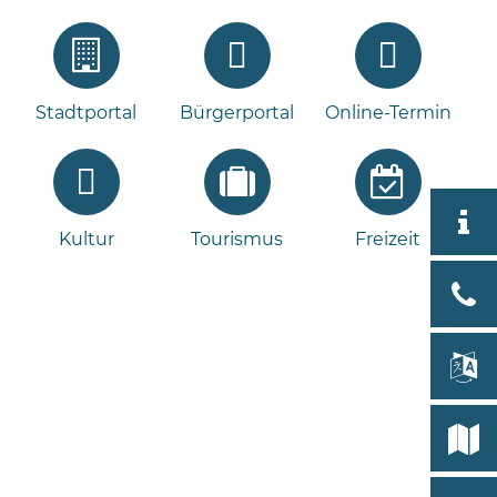
Stadtportal
Bürgerportal
Online-Termin
Aktuell
Kultur
Tourismus
Freizeit
Stad
Bad
Bram
lan
Select
Bleeck 
19
Stadtp
24576 
Bramst