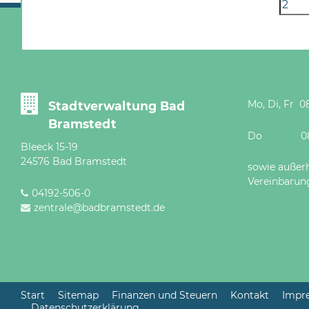
Mo, Di, Fr 08
Stadtverwaltung Bad
Bramstedt
Do 08 - 12
Bleeck 15-19
24576 Bad Bramstedt
sowie außer
Vereinbarun
04192-506-0
zentrale@badbramstedt.de
Start
Sitemap
Finanzen und Steuern
Kontakt
Impr
Datenschutzerklärung