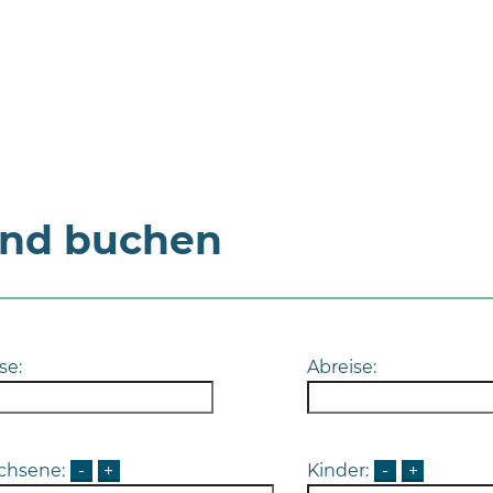
und buchen
se:
Abreise:
chsene:
-
+
Kinder:
-
+